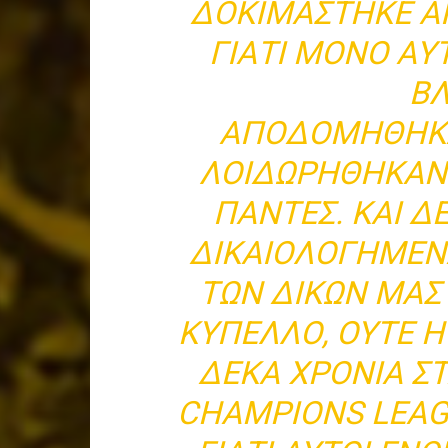
ΔΟΚΙΜΆΣΤΗΚΕ ΑΠ
ΓΙΑΤΊ ΜΌΝΟ Α
ΒΛ
ΑΠΟΔΟΜΉΘΗΚΑ
ΛΟΙΔΩΡΉΘΗΚΑΝ 
ΠΆΝΤΕΣ. ΚΑΙ Δ
ΔΙΚΑΙΟΛΟΓΗΜΈΝ
ΤΩΝ ΔΙΚΏΝ ΜΑΣ
ΚΎΠΕΛΛΟ, ΟΎΤΕ 
ΔΈΚΑ ΧΡΌΝΙΑ Σ
CHAMPIONS LEAGU