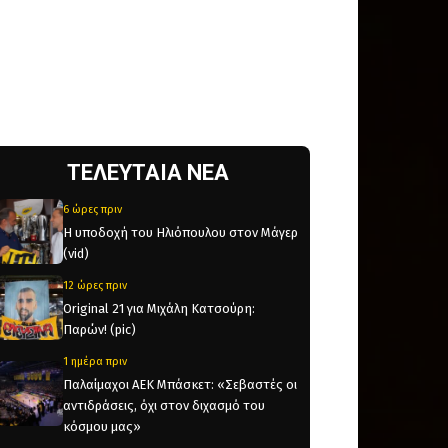
ΤΕΛΕΥΤΑΙΑ ΝΕΑ
6 ώρες πριν
Η υποδοχή του Ηλιόπουλου στον Μάγερ
(vid)
12 ώρες πριν
Original 21 για Μιχάλη Κατσούρη:
Παρών! (pic)
1 ημέρα πριν
Παλαίμαχοι ΑΕΚ Μπάσκετ: «Σεβαστές οι
αντιδράσεις, όχι στον διχασμό του
κόσμου μας»