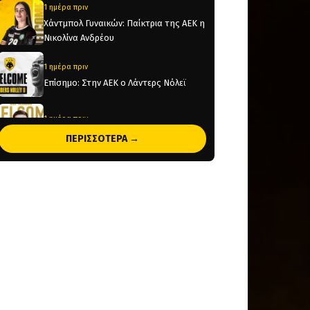
1 ημέρα πριν
Χάντμπολ Γυναικών: Παίκτρια της ΑΕΚ η
Νικολίνα Ανδρέου
1 ημέρα πριν
Επίσημο: Στην ΑΕΚ ο Λάντερς Νόλεϊ
1 ημέρα πριν
Παίκτης της ΑΕΚ ο Μιλάν Βιτάλις! (pic)
ΠΕΡΙΣΣΟΤΕΡΑ →
1 ημέρα πριν
Ηλιόπουλος σε Βιτάλις: «Υπερήφανος
που ήθελες την ΑΕΚ και καμιά άλλη
ελληνική ομάδα» (vid)
2 ημέρες πριν
«Θέλτα και ΑΕΚ μάχονται για τον Κέρβιν
Αριάνγκα»