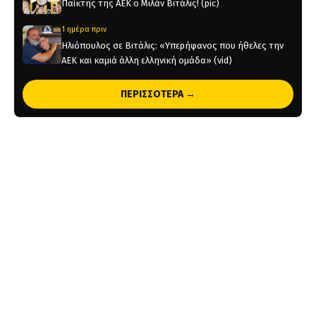
Παίκτης της ΑΕΚ ο Μιλάν Βιτάλις! (pic)
1 ημέρα πριν
Ηλιόπουλος σε Βιτάλις: «Υπερήφανος που ήθελες την
ΑΕΚ και καμιά άλλη ελληνική ομάδα» (vid)
1 ημέρα πριν
ΠΕΡΙΣΣΟΤΕΡΑ →
«Θέλτα και ΑΕΚ μάχονται για τον Κέρβιν Αριάνγκα»
1 ημέρα πριν
Όλη η Κρήτη «Κιτρινόμαυρη» : Ολοταχώς για sold out
τα εισιτήρια της ΑΕΚ για το Super Cup