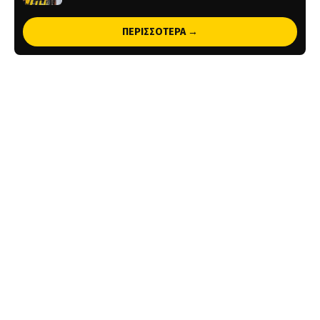
1 ημέρα πριν
ΠΕΡΙΣΣΟΤΕΡΑ →
Original 21 για Μιχάλη Κατσούρη: Παρών! (pic)
2 ημέρες πριν
Παλαίμαχοι ΑΕΚ Μπάσκετ: «Σεβαστές οι αντιδράσεις,
όχι στον διχασμό του κόσμου μας»