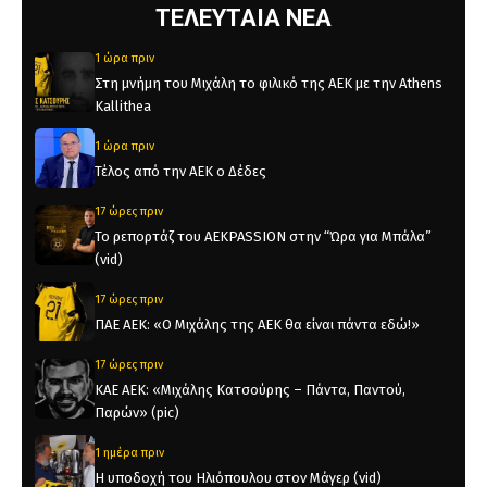
ΤΕΛΕΥΤΑΙΑ ΝΕΑ
1 ώρα πριν
Στη μνήμη του Μιχάλη το φιλικό της ΑΕΚ με την Athens
Kallithea
1 ώρα πριν
Τέλος από την ΑΕΚ ο Δέδες
17 ώρες πριν
Το ρεπορτάζ του AEKPASSION στην “Ώρα για Μπάλα”
(vid)
17 ώρες πριν
ΠΑΕ ΑΕΚ: «Ο Μιχάλης της ΑΕΚ θα είναι πάντα εδώ!»
17 ώρες πριν
KAE AEK: «Μιχάλης Κατσούρης – Πάντα, Παντού,
Παρών» (pic)
1 ημέρα πριν
Η υποδοχή του Ηλιόπουλου στον Μάγερ (vid)