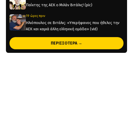
Παίκτης της ΑΕΚ ο Μιλάν Βιτάλις! (pic)
19 ώρες πριν
Ηλιόπουλος σε Βιτάλις: «Υπερήφανος που ήθελες την
ΑΕΚ και καμιά άλλη ελληνική ομάδα» (vid)
1 ημέρα πριν
ΠΕΡΙΣΣΟΤΕΡΑ →
«Θέλτα και ΑΕΚ μάχονται για τον Κέρβιν Αριάνγκα»
1 ημέρα πριν
Όλη η Κρήτη «Κιτρινόμαυρη» : Ολοταχώς για sold out
τα εισιτήρια της ΑΕΚ για το Super Cup