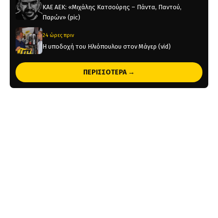
KAE AEK: «Μιχάλης Κατσούρης – Πάντα, Παντού,
Παρών» (pic)
24 ώρες πριν
Η υποδοχή του Ηλιόπουλου στον Μάγερ (vid)
1 ημέρα πριν
ΠΕΡΙΣΣΟΤΕΡΑ →
Original 21 για Μιχάλη Κατσούρη: Παρών! (pic)
2 ημέρες πριν
Παλαίμαχοι ΑΕΚ Μπάσκετ: «Σεβαστές οι αντιδράσεις,
όχι στον διχασμό του κόσμου μας»