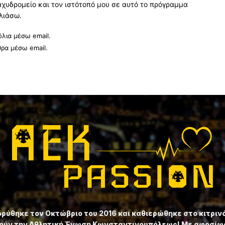
αχυδρομείο και τον ιστότοπό μου σε αυτό το πρόγραμμα
λιάσω.
λια μέσω email.
θρα μέσω email.
ιδρύθηκε τον Οκτώβριο του 2016 και καθιερώθηκε στο κιτριν
ούν την Αθλητική Ένωση Κωνσταντινουπόλεως! Με αφοσίωσ