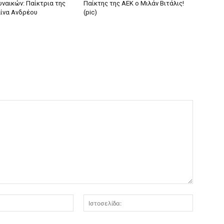
υναικών: Παίκτρια της
Παίκτης της ΑΕΚ ο Μιλάν Βιτάλις!
λίνα Ανδρέου
(pic)
Email:*
Ιστοσελί