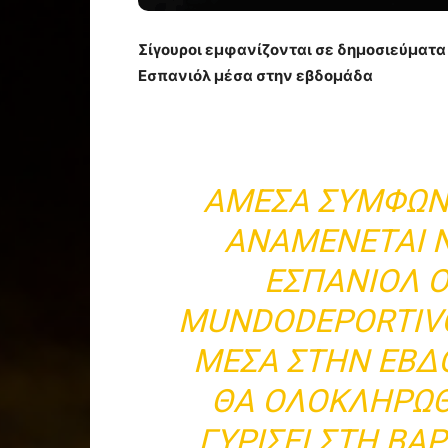
Σίγουροι εμφανίζονται σε δημοσιεύματα 
Εσπανιόλ μέσα στην εβδομάδα
ΆΜΕΣΑ ΣΎΜΦΩΝ
ΑΝΑΜΈΝΕΤΑΙ Ν
ΕΣΠΑΝΙΌΛ Ο
MUNDODEPORTIVO
ΜΈΣΑ ΣΤΗΝ ΕΒΔ
ΘΑ ΟΛΟΚΛΗΡΩΘΕ
ΓΥΡΊΣΕΙ ΣΤΗ ΒΑ