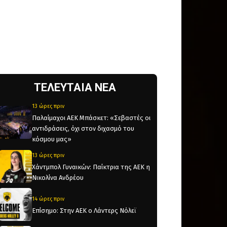
ΤΕΛΕΥΤΑΙΑ ΝΕΑ
13 ώρες πριν
Παλαίμαχοι ΑΕΚ Μπάσκετ: «Σεβαστές οι
αντιδράσεις, όχι στον διχασμό του
κόσμου μας»
13 ώρες πριν
Χάντμπολ Γυναικών: Παίκτρια της ΑΕΚ η
Νικολίνα Ανδρέου
14 ώρες πριν
Επίσημο: Στην ΑΕΚ ο Λάντερς Νόλεϊ