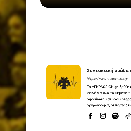
Συντακτική ομάδα 
https://www.aekpassion.gr
Το ⁦AEKPASSION.gr⁩ ιδρύθ
κοινό για όλα τα θέματα
αφοσίωση και βασικότερο
αρθρογραφία, ρεπορτάζ κα