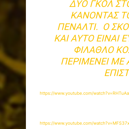
ΔΎΟ ΓΚΟΛ ΣΤ
ΚΆΝΟΝΤΑΣ ΤΟ
ΠΈΝΑΛΤΙ. Ο ΣΚΌ
ΚΑΙ ΑΥΤΌ ΕΊΝΑΙ 
ΦΊΛΑΘΛΟ ΚΌ
ΠΕΡΙΜΈΝΕΙ ΜΕ
ΕΠΙΣ
https://www.youtube.com/watch?v=RHTuA
https://www.youtube.com/watch?v=MFS37