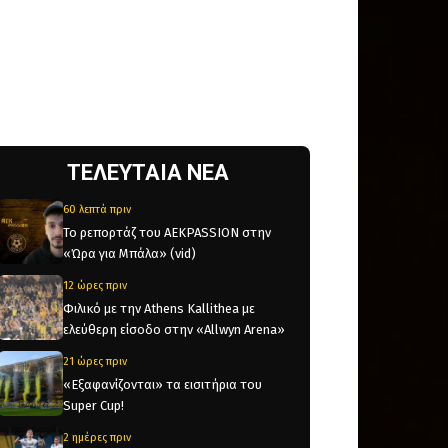
ΤΕΛΕΥΤΑΙΑ ΝΕΑ
60 λεπτά πριν
Το ρεπορτάζ του AEKPASSION στην
«Ώρα για Μπάλα» (vid)
12 ώρες πριν
Φιλικό με την Athens Kallithea με
ελεύθερη είσοδο στην «Allwyn Arena»
21 ώρες πριν
«Εξαφανίζονται» τα εισιτήρια του
Super Cup!
2 ημέρες πριν