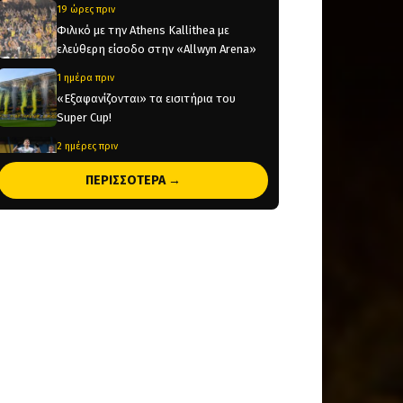
19 ώρες πριν
Φιλικό με την Athens Kallithea με
ελεύθερη είσοδο στην «Allwyn Arena»
1 ημέρα πριν
«Εξαφανίζονται» τα εισιτήρια του
Super Cup!
2 ημέρες πριν
Έρχεται στην Αθήνα για να υπογράψει
ΠΕΡΙΣΣΟΤΕΡΑ →
στην ΑΕΚ ο Βιτάλις!
2 ημέρες πριν
Ολοκληρώνεται μέσα στην ημέρα η
μεταγραφή του Βιτάλις στην ΑΕΚ
2 ημέρες πριν
Στην κυκλοφορία τα εισιτήρια για το
Super Cup