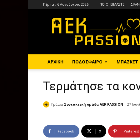
Πέμπτη, 6 Αυγούστου, 2026
ΠΟΙΟΙ ΕΙΜΑΣΤΕ
ΔΙΑΦ
AEKPASSION
ΑΡΧΙΚΗ
ΠΟΔΟΣΦΑΙΡΟ
ΜΠΑΣΚΕΤ
Τερμάτησε τα κον
Γράφει
Συντακτική ομάδα AEK PASSION
27 Ιουν
Facebook
X
Pinterest