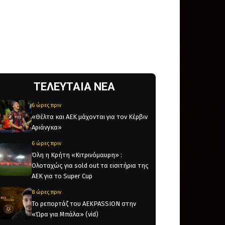
ΤΕΛΕΥΤΑΙΑ ΝΕΑ
6 ώρες πριν
«Θέλτα και ΑΕΚ μάχονται για τον Κέρβιν
Αριάνγκα»
6 ώρες πριν
Όλη η Κρήτη «Κιτρινόμαυρη» :
Ολοταχώς για sold out τα εισιτήρια της
ΑΕΚ για το Super Cup
8 ώρες πριν
Το ρεπορτάζ του AEKPASSION στην
«Ώρα για Μπάλα» (vid)