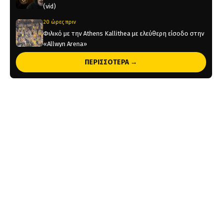
(vid)
20 ώρες πριν
Φιλικό με την Athens Kallithea με ελεύθερη είσοδο στην
«Allwyn Arena»
ΠΕΡΙΣΣΟΤΕΡΑ →
1 ημέρα πριν
«Εξαφανίζονται» τα εισιτήρια του Super Cup!
2 ημέρες πριν
Έρχεται στην Αθήνα για να υπογράψει στην ΑΕΚ ο
Βιτάλις!