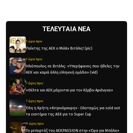
ΤΕΛΕΥΤΑΙΑ ΝΕΑ
1 ώρα πριν
Παίκτης της ΑΕΚ ο Μιλάν Βιτάλις! (pic)
1 ώρα πριν
Ηλιόπουλος σε Βιτάλις: «Υπερήφανος που ήθελες την
ΑΕΚ και καμιά άλλη ελληνική ομάδα» (vid)
7 ώρες πριν
«Θέλτα και ΑΕΚ μάχονται για τον Κέρβιν Αριάνγκα»
7 ώρες πριν
Όλη η Κρήτη «Κιτρινόμαυρη» : Ολοταχώς για sold out
τα εισιτήρια της ΑΕΚ για το Super Cup
9 ώρες πριν
Το ρεπορτάζ του AEKPASSION στην «Ώρα για Μπάλα»