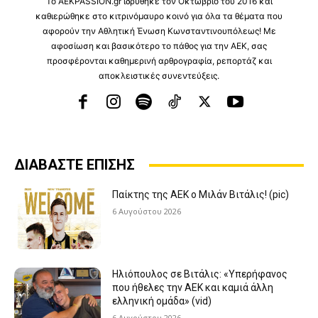
Το ⁦AEKPASSION.gr⁩ ιδρύθηκε τον Οκτώβριο του 2016 και
καθιερώθηκε στο κιτρινόμαυρο κοινό για όλα τα θέματα που
αφορούν την Αθλητική Ένωση Κωνσταντινουπόλεως! Με
αφοσίωση και βασικότερο το πάθος για την ΑΕΚ, σας
προσφέρονται καθημερινή αρθρογραφία, ρεπορτάζ και
αποκλειστικές συνεντεύξεις.
ΔΙΑΒΑΣΤΕ ΕΠΙΣΗΣ
Παίκτης της ΑΕΚ ο Μιλάν Βιτάλις! (pic)
6 Αυγούστου 2026
Ηλιόπουλος σε Βιτάλις: «Υπερήφανος
που ήθελες την ΑΕΚ και καμιά άλλη
ελληνική ομάδα» (vid)
6 Αυγούστου 2026