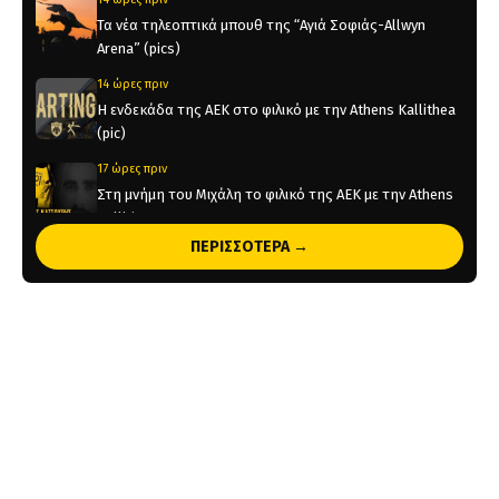
Τα νέα τηλεοπτικά μπουθ της “Αγιά Σοφιάς-Allwyn
Arena” (pics)
14 ώρες πριν
Η ενδεκάδα της ΑΕΚ στο φιλικό με την Athens Kallithea
(pic)
17 ώρες πριν
Στη μνήμη του Μιχάλη το φιλικό της ΑΕΚ με την Athens
Kallithea
ΠΕΡΙΣΣΟΤΕΡΑ →
17 ώρες πριν
Τέλος από την ΑΕΚ ο Δέδες
1 ημέρα πριν
Το ρεπορτάζ του AEKPASSION στην “Ώρα για Μπάλα”
(vid)