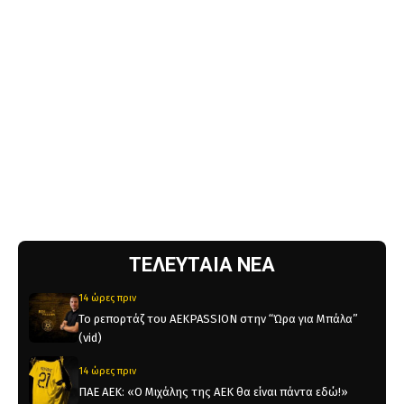
ΤΕΛΕΥΤΑΙΑ ΝΕΑ
14 ώρες πριν
Το ρεπορτάζ του AEKPASSION στην “Ώρα για Μπάλα”
(vid)
14 ώρες πριν
ΠΑΕ ΑΕΚ: «Ο Μιχάλης της ΑΕΚ θα είναι πάντα εδώ!»