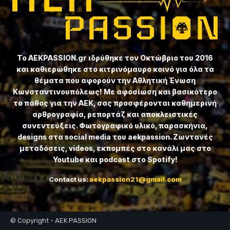
Το ⁦AEKPASSION.gr⁩ ιδρύθηκε τον Οκτώβριο του 2016
και καθιερώθηκε στο κιτρινόμαυρο κοινό για όλα τα
θέματα που αφορούν την Αθλητική Ένωση
Κωνσταντινουπόλεως! Με αφοσίωση και βασικότερο
το πάθος για την ΑΕΚ, σας προσφέρονται καθημερινή
αρθρογραφία, ρεπορτάζ και αποκλειστικές
συνεντεύξεις. Φωτογραφικό υλικό, παρασκήνια,
designs στα social media του aekpassion. Ζωντανές
μεταδόσεις, videos, εκπομπές στο κανάλι μας στο
Youtube και podcast στο Spotify!
Contact us:
aekpassion21@gmail.com
© Copyright - AEK PASSION