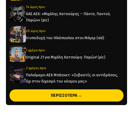
14 ώρες πριν
KAE AEK: «Μιχάλης Κατσούρης – Πάντα, Παντού,
Παρών» (pic)
20 ώρες πριν
Η υποδοχή του Ηλιόπουλου στον Μάγερ (vid)
1 ημέρα πριν
Original 21 για Μιχάλη Κατσούρη: Παρών! (pic)
2 ημέρες πριν
Παλαίμαχοι ΑΕΚ Μπάσκετ: «Σεβαστές οι αντιδράσεις,
όχι στον διχασμό του κόσμου μας»
2 ημέρες πριν
ΠΕΡΙΣΣΟΤΕΡΑ →
Χάντμπολ Γυναικών: Παίκτρια της ΑΕΚ η Νικολίνα
Ανδρέου
2 ημέρες πριν
Επίσημο: Στην ΑΕΚ ο Λάντερς Νόλεϊ