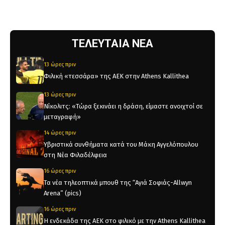
ΤΕΛΕΥΤΑΙΑ ΝΕΑ
13 ώρες πριν
Φιλική «τεσσάρα» της ΑΕΚ στην Athens Kallithea
13 ώρες πριν
Νίκολιτς: «Τώρα ξεκινάει η δράση, είμαστε ανοιχτοί σε
μεταγραφή»
14 ώρες πριν
Υβριστικά συνθήματα κατά του Μάκη Αγγελόπουλου
στη Νέα Φιλαδέλφεια
16 ώρες πριν
Τα νέα τηλεοπτικά μπουθ της “Αγιά Σοφιάς-Allwyn
Arena” (pics)
16 ώρες πριν
Η ενδεκάδα της ΑΕΚ στο φιλικό με την Athens Kallithea