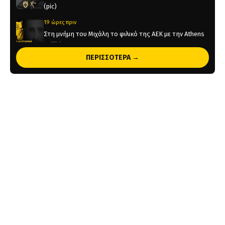
(pic)
19 ώρες πριν
Στη μνήμη του Μιχάλη το φιλικό της ΑΕΚ με την Athens
Kallithea
ΠΕΡΙΣΣΟΤΕΡΑ →
19 ώρες πριν
Τέλος από την ΑΕΚ ο Δέδες
1 ημέρα πριν
Το ρεπορτάζ του AEKPASSION στην “Ώρα για Μπάλα”
(vid)