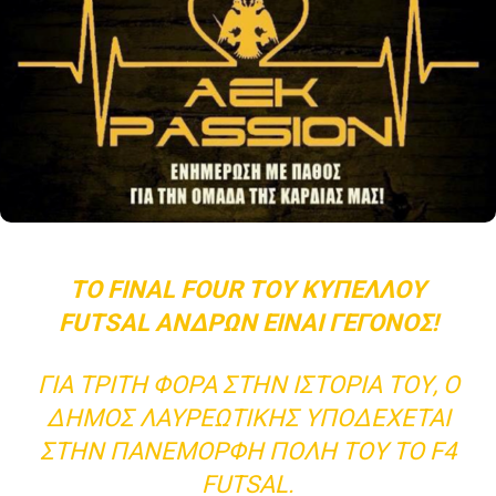
TO FINAL FOUR ΤΟΥ ΚΥΠΈΛΛΟΥ
FUTSAL ΑΝΔΡΏΝ ΕΊΝΑΙ ΓΕΓΟΝΟΣ!
ΓΙΑ ΤΡΊΤΗ ΦΟΡΆ ΣΤΗΝ ΙΣΤΟΡΊΑ ΤΟΥ, Ο
ΔΉΜΟΣ ΛΑΥΡΕΩΤΙΚΉΣ ΥΠΟΔΈΧΕΤΑΙ
ΣΤΗΝ ΠΑΝΈΜΟΡΦΗ ΠΌΛΗ ΤΟΥ ΤΟ F4
FUTSAL.