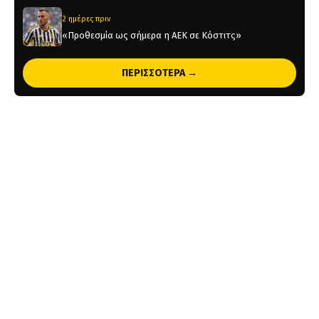
2 ημέρες πριν
«Προθεσμία ως σήμερα η ΑΕΚ σε Κόστιτς»
2 ημέρες πριν
ΠΕΡΙΣΣΟΤΕΡΑ →
Ορίστηκαν οι αγώνες της ΑΕΚ για τα πλέι οφ του
Champions League
2 ημέρες πριν
Η παρακάμερα του ΑΕΚ – Σεντ Τρούιντεν (vid)