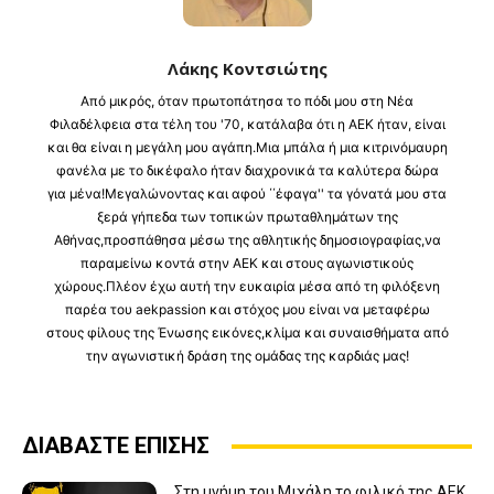
Λάκης Κοντσιώτης
Από μικρός, όταν πρωτοπάτησα το πόδι μου στη Νέα
Φιλαδέλφεια στα τέλη του '70, κατάλαβα ότι η ΑΕΚ ήταν, είναι
και θα είναι η μεγάλη μου αγάπη.Μια μπάλα ή μια κιτρινόμαυρη
φανέλα με το δικέφαλο ήταν διαχρονικά τα καλύτερα δώρα
για μένα!Μεγαλώνοντας και αφού ΄΄έφαγα'' τα γόνατά μου στα
ξερά γήπεδα των τοπικών πρωταθλημάτων της
Αθήνας,προσπάθησα μέσω της αθλητικής δημοσιογραφίας,να
παραμείνω κοντά στην ΑΕΚ και στους αγωνιστικούς
χώρους.Πλέον έχω αυτή την ευκαιρία μέσα από τη φιλόξενη
παρέα του aekpassion και στόχος μου είναι να μεταφέρω
στους φίλους της Ένωσης εικόνες,κλίμα και συναισθήματα από
την αγωνιστική δράση της ομάδας της καρδιάς μας!
ΔΙΑΒΑΣΤΕ ΕΠΙΣΗΣ
Στη μνήμη του Μιχάλη το φιλικό της ΑΕΚ