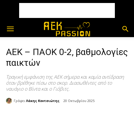
ΑΕΚ – ΠΑΟΚ 0-2, βαθμολογίες
παικτών
Τραγική εμφάνιση της ΑΕΚ σήμερα και καμία αντίδραση
όταν βρέθηκε πίσω στο σκορ. Διασωθέντες από το
ναυάγιο ο Βίντα και ο Γιόβιτς.
Γράφει
Λάκης Κοντσιώτης
20 Οκτωβρίου 2025