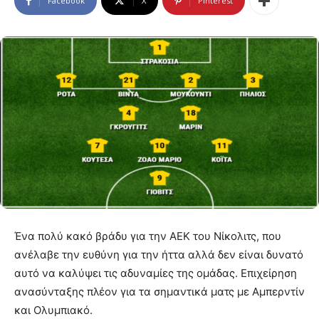
Facebook
X
Pinterest
Ένα πολύ κακό βράδυ για την ΑΕΚ του Νίκολιτς, που
ανέλαβε την ευθύνη για την ήττα αλλά δεν είναι δυνατό
αυτό να καλύψει τις αδυναμίες της ομάδας. Επιχείρηση
ανασύνταξης πλέον για τα σημαντικά ματς με Αμπερντίν
και Ολυμπιακό.