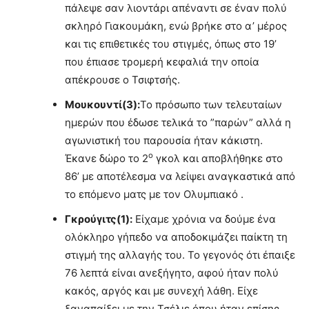
πάλεψε σαν λιοντάρι απέναντι σε έναν πολύ
σκληρό Γιακουμάκη, ενώ βρήκε στο α’ μέρος
και τις επιθετικές του στιγμές, όπως στο 19’
που έπιασε τρομερή κεφαλιά την οποία
απέκρουσε ο Τσιφτσής.
Μουκουντί(3):
Το πρόσωπο των τελευταίων
ημερών που έδωσε τελικά το ”παρών” αλλά η
αγωνιστική του παρουσία ήταν κάκιστη.
ο
Έκανε δώρο το 2
γκολ και αποβλήθηκε στο
86’ με αποτέλεσμα να λείψει αναγκαστικά από
το επόμενο ματς με τον Ολυμπιακό .
Γκρούγιτς(1):
Είχαμε χρόνια να δούμε ένα
ολόκληρο γήπεδο να αποδοκιμάζει παίκτη τη
στιγμή της αλλαγής του. Το γεγονός ότι έπαιξε
76 λεπτά είναι ανεξήγητο, αφού ήταν πολύ
κακός, αργός και με συνεχή λάθη. Είχε
ξαναπαίξει με την Τσέλιε όπου ήταν επίσης