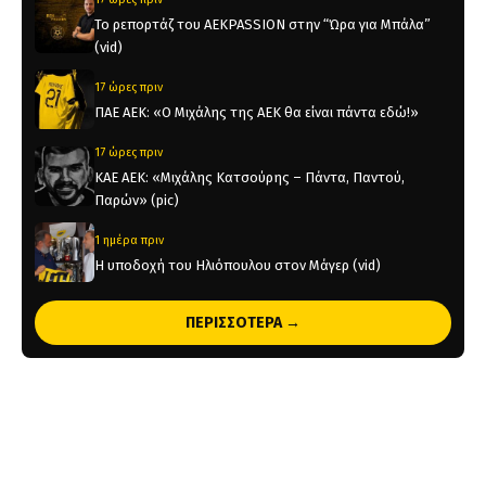
Το ρεπορτάζ του AEKPASSION στην “Ώρα για Μπάλα”
(vid)
17 ώρες πριν
ΠΑΕ ΑΕΚ: «Ο Μιχάλης της ΑΕΚ θα είναι πάντα εδώ!»
17 ώρες πριν
KAE AEK: «Μιχάλης Κατσούρης – Πάντα, Παντού,
Παρών» (pic)
1 ημέρα πριν
Η υποδοχή του Ηλιόπουλου στον Μάγερ (vid)
1 ημέρα πριν
ΠΕΡΙΣΣΟΤΕΡΑ →
Original 21 για Μιχάλη Κατσούρη: Παρών! (pic)
2 ημέρες πριν
Παλαίμαχοι ΑΕΚ Μπάσκετ: «Σεβαστές οι αντιδράσεις,
όχι στον διχασμό του κόσμου μας»