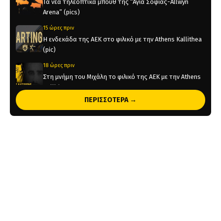
Τα νέα τηλεοπτικά μπουθ της “Αγιά Σοφιάς-Allwyn
Arena” (pics)
15 ώρες πριν
Η ενδεκάδα της ΑΕΚ στο φιλικό με την Athens Kallithea
(pic)
18 ώρες πριν
Στη μνήμη του Μιχάλη το φιλικό της ΑΕΚ με την Athens
Kallithea
ΠΕΡΙΣΣΟΤΕΡΑ →
18 ώρες πριν
Τέλος από την ΑΕΚ ο Δέδες
1 ημέρα πριν
Το ρεπορτάζ του AEKPASSION στην “Ώρα για Μπάλα”
(vid)