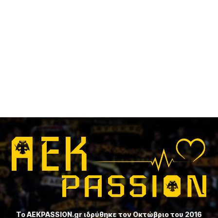
Το ⁦AEKPASSION.gr⁩ ιδρύθηκε τον Οκτώβριο του 2016