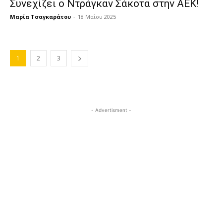
Συνεχίζει ο Ντράγκαν Σάκοτα στην ΑΕΚ!
Μαρία Τσαγκαράτου
-
18 Μαΐου 2025
1
2
3
- Advertisment -