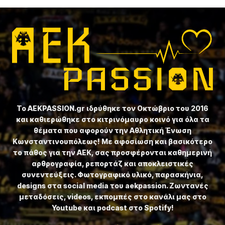
Το ⁦AEKPASSION.gr⁩ ιδρύθηκε τον Οκτώβριο του 2016
και καθιερώθηκε στο κιτρινόμαυρο κοινό για όλα τα
θέματα που αφορούν την Αθλητική Ένωση
Κωνσταντινουπόλεως! Με αφοσίωση και βασικότερο
το πάθος για την ΑΕΚ, σας προσφέρονται καθημερινή
αρθρογραφία, ρεπορτάζ και αποκλειστικές
συνεντεύξεις. Φωτογραφικό υλικό, παρασκήνια,
designs στα social media του aekpassion. Ζωντανές
μεταδόσεις, videos, εκπομπές στο κανάλι μας στο
Youtube και podcast στο Spotify!