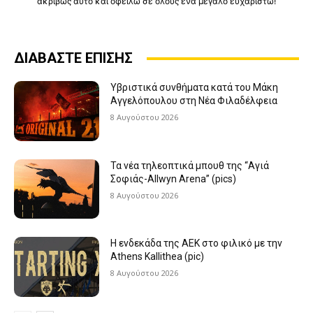
ακριβώς αυτό και οφείλω σε όλους ένα μεγάλο ευχαριστώ!
ΔΙΑΒΑΣΤΕ ΕΠΙΣΗΣ
Υβριστικά συνθήματα κατά του Μάκη
Αγγελόπουλου στη Νέα Φιλαδέλφεια
8 Αυγούστου 2026
Τα νέα τηλεοπτικά μπουθ της “Αγιά
Σοφιάς-Allwyn Arena” (pics)
8 Αυγούστου 2026
Η ενδεκάδα της ΑΕΚ στο φιλικό με την
Athens Kallithea (pic)
8 Αυγούστου 2026