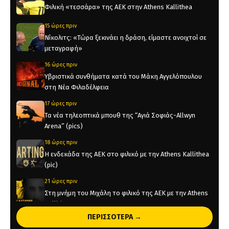
Φιλική «τεσσάρα» της ΑΕΚ στην Athens Kallithea
15 ώρες πριν
Νίκολιτς: «Τώρα ξεκινάει η δράση, είμαστε ανοιχτοί σε
μεταγραφή»
16 ώρες πριν
Υβριστικά συνθήματα κατά του Μάκη Αγγελόπουλου
στη Νέα Φιλαδέλφεια
17 ώρες πριν
Τα νέα τηλεοπτικά μπουθ της “Αγιά Σοφιάς-Allwyn
Arena” (pics)
18 ώρες πριν
Η ενδεκάδα της ΑΕΚ στο φιλικό με την Athens Kallithea
(pic)
21 ώρες πριν
Στη μνήμη του Μιχάλη το φιλικό της ΑΕΚ με την Athens
Kallithea
ΠΕΡΙΣΣΟΤΕΡΑ →
21 ώρες πριν