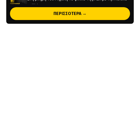
Kallithea
ΠΕΡΙΣΣΟΤΕΡΑ →
13 ώρες πριν
Τέλος από την ΑΕΚ ο Δέδες
1 ημέρα πριν
Το ρεπορτάζ του AEKPASSION στην “Ώρα για Μπάλα”
(vid)