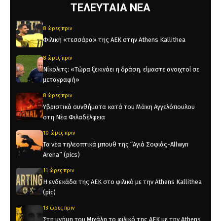
ΤΕΛΕΥΤΑΙΑ ΝΕΑ
8 ώρες πριν
Φιλική «τεσσάρα» της ΑΕΚ στην Athens Kallithea
8 ώρες πριν
Νίκολιτς: «Τώρα ξεκινάει η δράση, είμαστε ανοιχτοί σε
μεταγραφή»
8 ώρες πριν
Υβριστικά συνθήματα κατά του Μάκη Αγγελόπουλου
στη Νέα Φιλαδέλφεια
10 ώρες πριν
Τα νέα τηλεοπτικά μπουθ της “Αγιά Σοφιάς-Allwyn
Arena” (pics)
11 ώρες πριν
Η ενδεκάδα της ΑΕΚ στο φιλικό με την Athens Kallithea
(pic)
13 ώρες πριν
Στη μνήμη του Μιχάλη το φιλικό της ΑΕΚ με την Athens