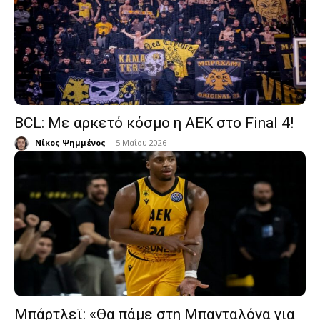
BCL: Με αρκετό κόσμο η ΑΕΚ στο Final 4!
Νίκος Ψημμένος
-
5 Μαΐου 2026
Μπάρτλεϊ: «Θα πάμε στη Μπανταλόνα για