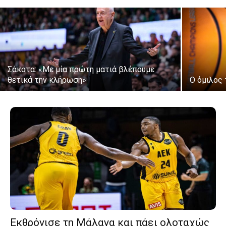
Σάκοτα: «Με μία πρώτη ματιά βλέπουμε
θετικά την κλήρωση»
Ο όμιλος 
Εκθρόνισε τη Μάλαγα και πάει ολοταχώς