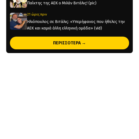
Παίκτης της ΑΕΚ ο Μιλάν Βιτάλις! (pic)
21 ώρες πριν
Ηλιόπουλος σε Βιτάλις: «Υπερήφανος που ήθελες την
ΑΕΚ και καμιά άλλη ελληνική ομάδα» (vid)
1 ημέρα πριν
ΠΕΡΙΣΣΟΤΕΡΑ →
«Θέλτα και ΑΕΚ μάχονται για τον Κέρβιν Αριάνγκα»
1 ημέρα πριν
Όλη η Κρήτη «Κιτρινόμαυρη» : Ολοταχώς για sold out
τα εισιτήρια της ΑΕΚ για το Super Cup