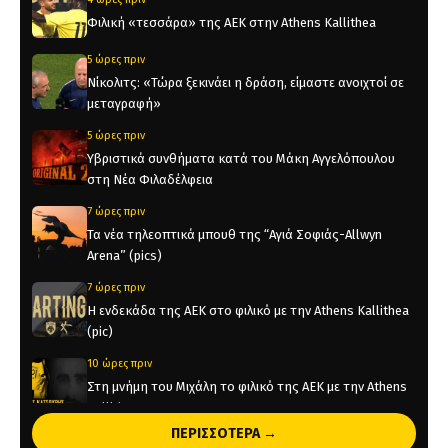
Φιλική «τεσσάρα» της ΑΕΚ στην Athens Kallithea
5 ώρες πριν
Νίκολιτς: «Τώρα ξεκινάει η δράση, είμαστε ανοιχτοί σε
μεταγραφή»
5 ώρες πριν
Υβριστικά συνθήματα κατά του Μάκη Αγγελόπουλου
στη Νέα Φιλαδέλφεια
7 ώρες πριν
Τα νέα τηλεοπτικά μπουθ της “Αγιά Σοφιάς-Allwyn
Arena” (pics)
7 ώρες πριν
Η ενδεκάδα της ΑΕΚ στο φιλικό με την Athens Kallithea
(pic)
10 ώρες πριν
Στη μνήμη του Μιχάλη το φιλικό της ΑΕΚ με την Athens
Kallithea
ΠΕΡΙΣΣΟΤΕΡΑ →
10 ώρες πριν