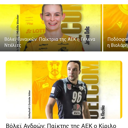
Βόλεϊ Γυναικών: Παίκτρια της ΑΕΚ η Γέλενα
Ποδόσφαι
Ντέλιτς
η Βιολάρη
Βόλεϊ Ανδρών: Παίκτης της ΑΕΚ ο Κίριλο