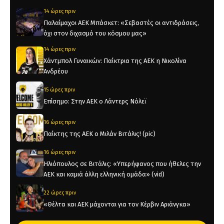
14 ώρες πριν
Παλαίμαχοι ΑΕΚ Μπάσκετ: «Σεβαστές οι αντιδράσεις,
όχι στον διχασμό του κόσμου μας»
14 ώρες πριν
Χάντμπολ Γυναικών: Παίκτρια της ΑΕΚ η Νικολίνα
Ανδρέου
15 ώρες πριν
Επίσημο: Στην ΑΕΚ ο Λάντερς Νόλεϊ
16 ώρες πριν
Παίκτης της ΑΕΚ ο Μιλάν Βιτάλις! (pic)
16 ώρες πριν
Ηλιόπουλος σε Βιτάλις: «Υπερήφανος που ήθελες την
ΑΕΚ και καμιά άλλη ελληνική ομάδα» (vid)
22 ώρες πριν
«Θέλτα και ΑΕΚ μάχονται για τον Κέρβιν Αριάνγκα»
22 ώρες πριν