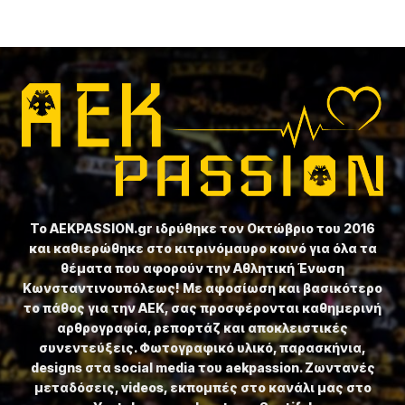
Το ⁦AEKPASSION.gr⁩ ιδρύθηκε τον Οκτώβριο του 2016
και καθιερώθηκε στο κιτρινόμαυρο κοινό για όλα τα
θέματα που αφορούν την Αθλητική Ένωση
Κωνσταντινουπόλεως! Με αφοσίωση και βασικότερο
το πάθος για την ΑΕΚ, σας προσφέρονται καθημερινή
αρθρογραφία, ρεπορτάζ και αποκλειστικές
συνεντεύξεις. Φωτογραφικό υλικό, παρασκήνια,
designs στα social media του aekpassion. Ζωντανές
μεταδόσεις, videos, εκπομπές στο κανάλι μας στο