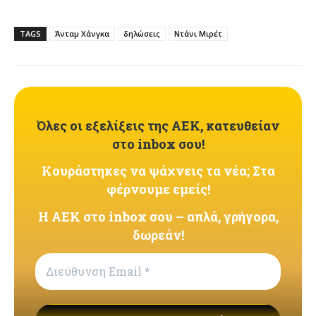
TAGS
Άνταμ Χάνγκα
δηλώσεις
Ντάνι Μιρέτ