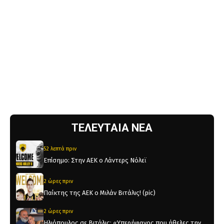
ΤΕΛΕΥΤΑΙΑ ΝΕΑ
52 λεπτά πριν
Επίσημο: Στην ΑΕΚ ο Λάντερς Νόλεϊ
2 ώρες πριν
Παίκτης της ΑΕΚ ο Μιλάν Βιτάλις! (pic)
2 ώρες πριν
Ηλιόπουλος σε Βιτάλις: «Υπερήφανος που ήθελες την