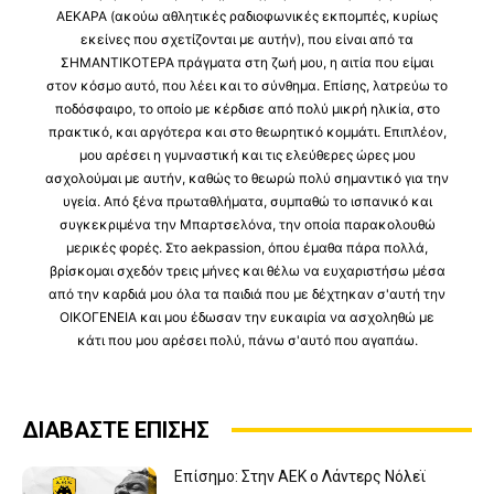
ΑΕΚΑΡΑ (ακούω αθλητικές ραδιοφωνικές εκπομπές, κυρίως
εκείνες που σχετίζονται με αυτήν), που είναι από τα
ΣΗΜΑΝΤΙΚΟΤΕΡΑ πράγματα στη ζωή μου, η αιτία που είμαι
στον κόσμο αυτό, που λέει και το σύνθημα. Επίσης, λατρεύω το
ποδόσφαιρο, το οποίο με κέρδισε από πολύ μικρή ηλικία, στο
πρακτικό, και αργότερα και στο θεωρητικό κομμάτι. Επιπλέον,
μου αρέσει η γυμναστική και τις ελεύθερες ώρες μου
ασχολούμαι με αυτήν, καθώς το θεωρώ πολύ σημαντικό για την
υγεία. Από ξένα πρωταθλήματα, συμπαθώ το ισπανικό και
συγκεκριμένα την Μπαρτσελόνα, την οποία παρακολουθώ
μερικές φορές. Στο aekpassion, όπου έμαθα πάρα πολλά,
βρίσκομαι σχεδόν τρεις μήνες και θέλω να ευχαριστήσω μέσα
από την καρδιά μου όλα τα παιδιά που με δέχτηκαν σ'αυτή την
ΟΙΚΟΓΕΝΕΙΑ και μου έδωσαν την ευκαιρία να ασχοληθώ με
κάτι που μου αρέσει πολύ, πάνω σ'αυτό που αγαπάω.
ΔΙΑΒΑΣΤΕ ΕΠΙΣΗΣ
Επίσημο: Στην ΑΕΚ ο Λάντερς Νόλεϊ