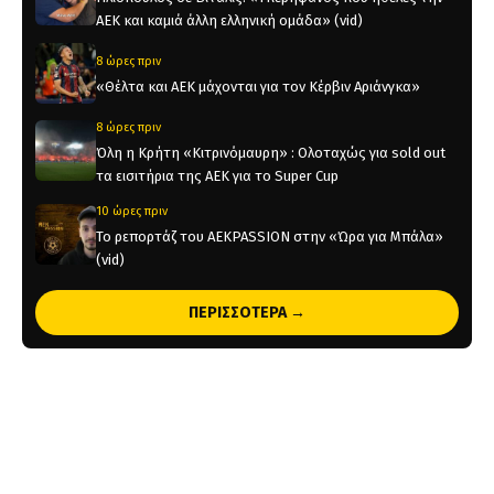
ΑΕΚ και καμιά άλλη ελληνική ομάδα» (vid)
8 ώρες πριν
«Θέλτα και ΑΕΚ μάχονται για τον Κέρβιν Αριάνγκα»
8 ώρες πριν
Όλη η Κρήτη «Κιτρινόμαυρη» : Ολοταχώς για sold out
τα εισιτήρια της ΑΕΚ για το Super Cup
10 ώρες πριν
Το ρεπορτάζ του AEKPASSION στην «Ώρα για Μπάλα»
(vid)
21 ώρες πριν
ΠΕΡΙΣΣΟΤΕΡΑ →
Φιλικό με την Athens Kallithea με ελεύθερη είσοδο στην
«Allwyn Arena»
1 ημέρα πριν
«Εξαφανίζονται» τα εισιτήρια του Super Cup!