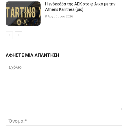
Η ενδεκάδα της ΑΕΚ στο φιλικό με την
Athens Kallithea (pic)
8 Αυγούστου 2026
ΑΦΗΣΤΕ ΜΙΑ ΑΠΑΝΤΗΣΗ
Σχόλιο:
Όν