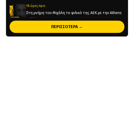
18 ώρες πριν
Στη μνήμη του Μιχάλη το φιλικό της ΑΕΚ με την Athens
Kallithea
ΠΕΡΙΣΣΟΤΕΡΑ →
18 ώρες πριν
Τέλος από την ΑΕΚ ο Δέδες
1 ημέρα πριν
Το ρεπορτάζ του AEKPASSION στην “Ώρα για Μπάλα”
(vid)