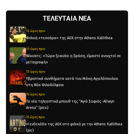
ΤΕΛΕΥΤΑΙΑ ΝΕΑ
13 ώρες πριν
Φιλική «τεσσάρα» της ΑΕΚ στην Athens Kallithea
13 ώρες πριν
Νίκολιτς: «Τώρα ξεκινάει η δράση, είμαστε ανοιχτοί σε
μεταγραφή»
13 ώρες πριν
Υβριστικά συνθήματα κατά του Μάκη Αγγελόπουλου
στη Νέα Φιλαδέλφεια
15 ώρες πριν
Τα νέα τηλεοπτικά μπουθ της “Αγιά Σοφιάς-Allwyn
Arena” (pics)
15 ώρες πριν
Η ενδεκάδα της ΑΕΚ στο φιλικό με την Athens Kallithea
(pic)