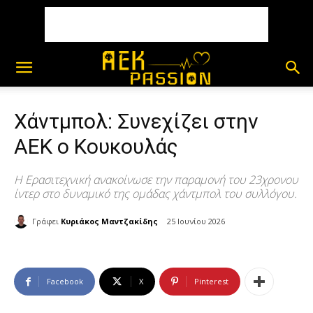
Χάντμπολ: Συνεχίζει στην
ΑΕΚ ο Κουκουλάς
Η Ερασιτεχνική ανακοίνωσε την παραμονή του 23χρονου
ίντερ στο δυναμικό της ομάδας χάντμπολ του συλλόγου.
Γράφει
Κυριάκος Μαντζακίδης
25 Ιουνίου 2026
Facebook
X
Pinterest