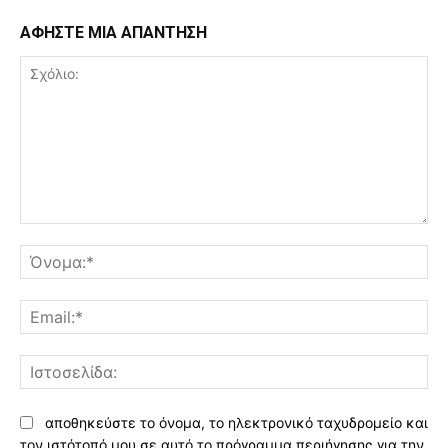
ΑΦΗΣΤΕ ΜΙΑ ΑΠΑΝΤΗΣΗ
Σχόλιο:
Όν
Ema
Ισ
αποθηκεύστε το όνομα, το ηλεκτρονικό ταχυδρομείο και
τον ιστότοπό μου σε αυτό το πρόγραμμα περιήγησης για την