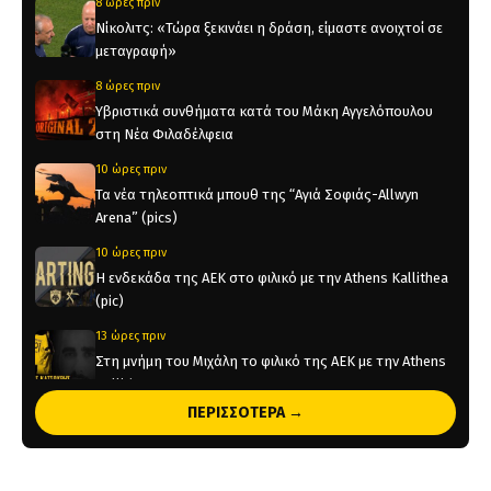
8 ώρες πριν
Νίκολιτς: «Τώρα ξεκινάει η δράση, είμαστε ανοιχτοί σε
μεταγραφή»
8 ώρες πριν
Υβριστικά συνθήματα κατά του Μάκη Αγγελόπουλου
στη Νέα Φιλαδέλφεια
10 ώρες πριν
Τα νέα τηλεοπτικά μπουθ της “Αγιά Σοφιάς-Allwyn
Arena” (pics)
10 ώρες πριν
Η ενδεκάδα της ΑΕΚ στο φιλικό με την Athens Kallithea
(pic)
13 ώρες πριν
Στη μνήμη του Μιχάλη το φιλικό της ΑΕΚ με την Athens
Kallithea
ΠΕΡΙΣΣΟΤΕΡΑ →
13 ώρες πριν
Τέλος από την ΑΕΚ ο Δέδες
1 ημέρα πριν