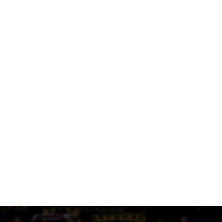
Το ρεπορτάζ του AEKPASSION στην “Ώρα για Μπάλα”
(vid)