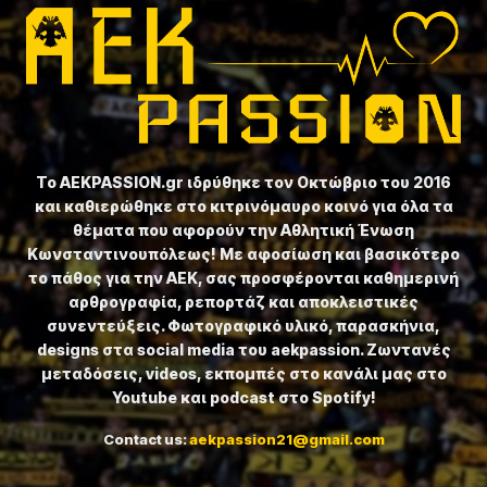
Το ⁦AEKPASSION.gr⁩ ιδρύθηκε τον Οκτώβριο του 2016
και καθιερώθηκε στο κιτρινόμαυρο κοινό για όλα τα
θέματα που αφορούν την Αθλητική Ένωση
Κωνσταντινουπόλεως! Με αφοσίωση και βασικότερο
το πάθος για την ΑΕΚ, σας προσφέρονται καθημερινή
αρθρογραφία, ρεπορτάζ και αποκλειστικές
συνεντεύξεις. Φωτογραφικό υλικό, παρασκήνια,
designs στα social media του aekpassion. Ζωντανές
μεταδόσεις, videos, εκπομπές στο κανάλι μας στο
Youtube και podcast στο Spotify!
Contact us:
aekpassion21@gmail.com