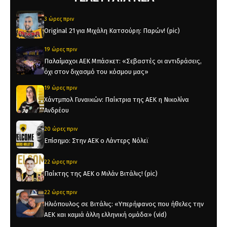
3 ώρες πριν
Original 21 για Μιχάλη Κατσούρη: Παρών! (pic)
19 ώρες πριν
Παλαίμαχοι ΑΕΚ Μπάσκετ: «Σεβαστές οι αντιδράσεις,
όχι στον διχασμό του κόσμου μας»
19 ώρες πριν
Χάντμπολ Γυναικών: Παίκτρια της ΑΕΚ η Νικολίνα
Ανδρέου
20 ώρες πριν
Επίσημο: Στην ΑΕΚ ο Λάντερς Νόλεϊ
22 ώρες πριν
Παίκτης της ΑΕΚ ο Μιλάν Βιτάλις! (pic)
22 ώρες πριν
Ηλιόπουλος σε Βιτάλις: «Υπερήφανος που ήθελες την
ΑΕΚ και καμιά άλλη ελληνική ομάδα» (vid)