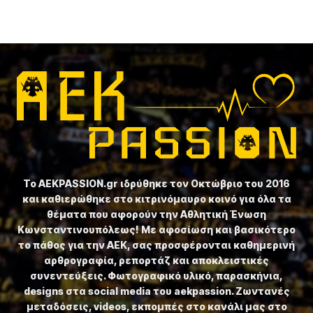
Το ⁦AEKPASSION.gr⁩ ιδρύθηκε τον Οκτώβριο του 2016
και καθιερώθηκε στο κιτρινόμαυρο κοινό για όλα τα
θέματα που αφορούν την Αθλητική Ένωση
Κωνσταντινουπόλεως! Με αφοσίωση και βασικότερο
το πάθος για την ΑΕΚ, σας προσφέρονται καθημερινή
αρθρογραφία, ρεπορτάζ και αποκλειστικές
συνεντεύξεις. Φωτογραφικό υλικό, παρασκήνια,
designs στα social media του aekpassion. Ζωντανές
μεταδόσεις, videos, εκπομπές στο κανάλι μας στο