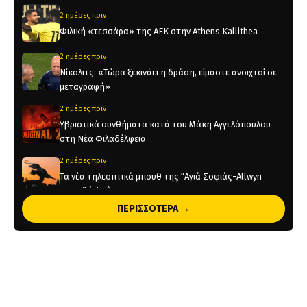
2 ημέρες πριν
Φιλική «τεσσάρα» της ΑΕΚ στην Athens Kallithea
2 ημέρες πριν
Νίκολιτς: «Τώρα ξεκινάει η δράση, είμαστε ανοιχτοί σε
μεταγραφή»
2 ημέρες πριν
Υβριστικά συνθήματα κατά του Μάκη Αγγελόπουλου
στη Νέα Φιλαδέλφεια
2 ημέρες πριν
Τα νέα τηλεοπτικά μπουθ της “Αγιά Σοφιάς-Allwyn
Arena” (pics)
ΠΕΡΙΣΣΟΤΕΡΑ →
2 ημέρες πριν
Η ενδεκάδα της ΑΕΚ στο φιλικό με την Athens Kallithea
(pic)
2 ημέρες πριν
Στη μνήμη του Μιχάλη το φιλικό της ΑΕΚ με την Athens
Kallithea