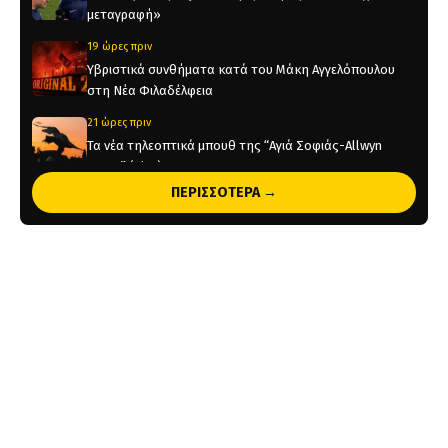
μεταγραφή»
19 ώρες πριν
Υβριστικά συνθήματα κατά του Μάκη Αγγελόπουλου
στη Νέα Φιλαδέλφεια
21 ώρες πριν
Τα νέα τηλεοπτικά μπουθ της “Αγιά Σοφιάς-Allwyn
Arena” (pics)
ΠΕΡΙΣΣΟΤΕΡΑ →
21 ώρες πριν
Η ενδεκάδα της ΑΕΚ στο φιλικό με την Athens Kallithea
(pic)
1 ημέρα πριν
Στη μνήμη του Μιχάλη το φιλικό της ΑΕΚ με την Athens
Kallithea