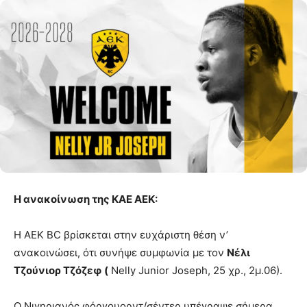
Η ανακοίνωση της ΚΑΕ ΑΕΚ:
Η AEK ΒC βρίσκεται στην ευχάριστη θέση ν’
ανακοινώσει, ότι συνήψε συμφωνία με τον
Νέλι
Τζούνιορ Τζόζεφ (
Nelly Junior Joseph, 25 χρ., 2μ.06).
Ο Νιγηριανός φόργουορντ/σέντερ υπέγραψε σήμερα