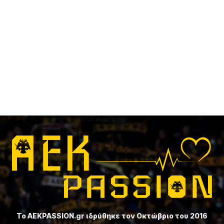
Το ⁦AEKPASSION.gr⁩ ιδρύθηκε τον Οκτώβριο του 2016