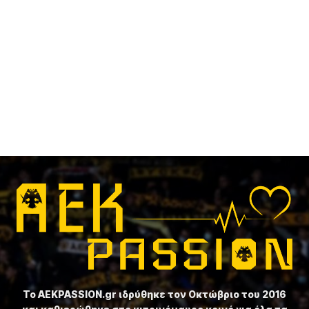
Το ⁦AEKPASSION.gr⁩ ιδρύθηκε τον Οκτώβριο του 2016