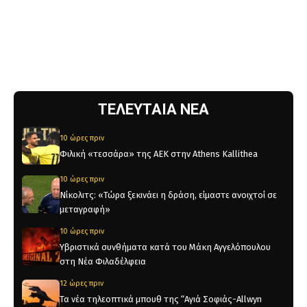
ΤΕΛΕΥΤΑΙΑ ΝΕΑ
10 ώρες πριν
Φιλική «τεσσάρα» της ΑΕΚ στην Athens Kallithea
10 ώρες πριν
Νίκολιτς: «Τώρα ξεκινάει η δράση, είμαστε ανοιχτοί σε
μεταγραφή»
10 ώρες πριν
Υβριστικά συνθήματα κατά του Μάκη Αγγελόπουλου
στη Νέα Φιλαδέλφεια
12 ώρες πριν
Τα νέα τηλεοπτικά μπουθ της “Αγιά Σοφιάς-Allwyn