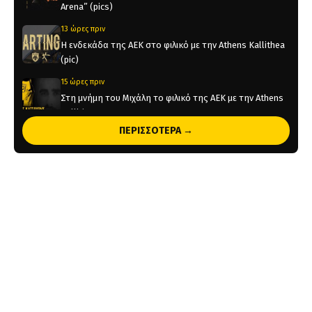
Arena” (pics)
13 ώρες πριν
Η ενδεκάδα της ΑΕΚ στο φιλικό με την Athens Kallithea
(pic)
15 ώρες πριν
Στη μνήμη του Μιχάλη το φιλικό της ΑΕΚ με την Athens
Kallithea
ΠΕΡΙΣΣΟΤΕΡΑ →
15 ώρες πριν
Τέλος από την ΑΕΚ ο Δέδες
1 ημέρα πριν
Το ρεπορτάζ του AEKPASSION στην “Ώρα για Μπάλα”
(vid)