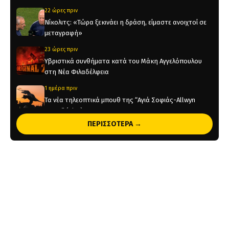
22 ώρες πριν
Νίκολιτς: «Τώρα ξεκινάει η δράση, είμαστε ανοιχτοί σε
μεταγραφή»
23 ώρες πριν
Υβριστικά συνθήματα κατά του Μάκη Αγγελόπουλου
στη Νέα Φιλαδέλφεια
1 ημέρα πριν
Τα νέα τηλεοπτικά μπουθ της “Αγιά Σοφιάς-Allwyn
Arena” (pics)
ΠΕΡΙΣΣΟΤΕΡΑ →
1 ημέρα πριν
Η ενδεκάδα της ΑΕΚ στο φιλικό με την Athens Kallithea
(pic)
1 ημέρα πριν
Στη μνήμη του Μιχάλη το φιλικό της ΑΕΚ με την Athens
Kallithea