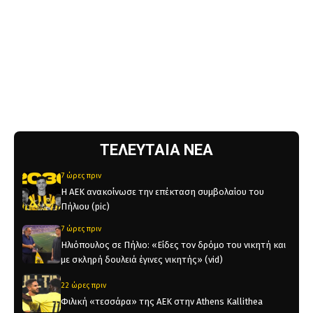
ΤΕΛΕΥΤΑΙΑ ΝΕΑ
7 ώρες πριν
Η ΑΕΚ ανακοίνωσε την επέκταση συμβολαίου του
Πήλιου (pic)
7 ώρες πριν
Ηλιόπουλος σε Πήλιο: «Είδες τον δρόμο του νικητή και
με σκληρή δουλειά έγινες νικητής» (vid)
22 ώρες πριν
Φιλική «τεσσάρα» της ΑΕΚ στην Athens Kallithea