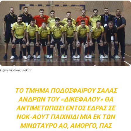
Πηγή εικόνας: aek.gr
ΤΟ ΤΜΉΜΑ ΠΟΔΟΣΦΑΊΡΟΥ ΣΆΛΑΣ
ΑΝΔΡΏΝ ΤΟΥ «ΔΙΚΈΦΑΛΟΥ» ΘΑ
ΑΝΤΙΜΕΤΩΠΊΣΕΙ ΕΝΤΌΣ ΈΔΡΑΣ ΣΕ
ΝΟΚ-ΆΟΥΤ ΠΑΙΧΝΊΔΙ ΜΊΑ ΕΚ ΤΩΝ
ΜΙΝΏΤΑΥΡΟ ΑΟ, ΑΜΟΡΓΌ, ΠΑΣ