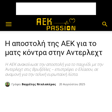
H αποστολή της ΑΕΚ για το
ματς κόντρα στην Αντερλεχτ
Η ΑΕΚ ανακοίνωσε την αποστολή για το παιχνίδι με την
Άντερλεχτ στις Βρυξέλλες – επιστρέφει ο Ελίασον, σε
αναμονή για την τελική ευρωπαϊκή λίστα.
Γράφει
Βαγγέλης Νταλαπέρας
20 Αυγούστου 2025