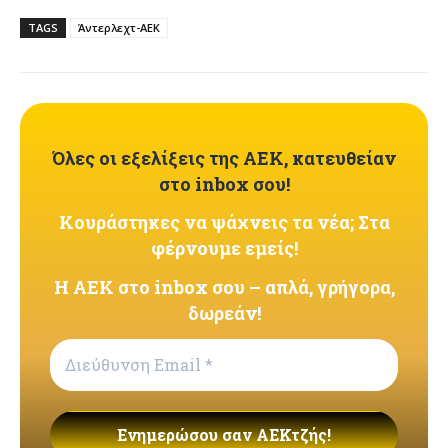
TAGS
Άντερλεχτ-ΑΕΚ