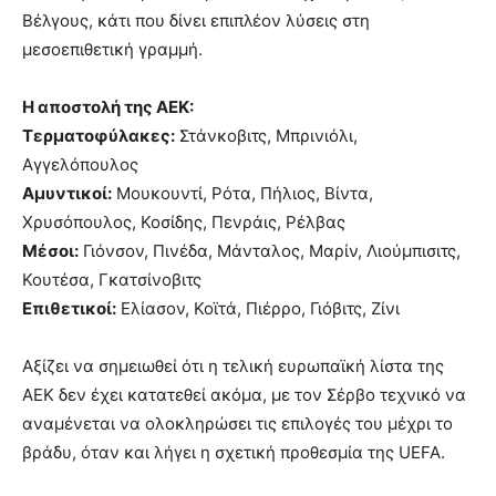
Βέλγους, κάτι που δίνει επιπλέον λύσεις στη
μεσοεπιθετική γραμμή.
Η αποστολή της ΑΕΚ:
Τερματοφύλακες:
Στάνκοβιτς, Μπρινιόλι,
Αγγελόπουλος
Αμυντικοί:
Μουκουντί, Ρότα, Πήλιος, Βίντα,
Χρυσόπουλος, Κοσίδης, Πενράις, Ρέλβας
Μέσοι:
Γιόνσον, Πινέδα, Μάνταλος, Μαρίν, Λιούμπισιτς,
Κουτέσα, Γκατσίνοβιτς
Επιθετικοί:
Ελίασον, Κοϊτά, Πιέρρο, Γιόβιτς, Ζίνι
Αξίζει να σημειωθεί ότι η τελική ευρωπαϊκή λίστα της
ΑΕΚ δεν έχει κατατεθεί ακόμα, με τον Σέρβο τεχνικό να
αναμένεται να ολοκληρώσει τις επιλογές του μέχρι το
βράδυ, όταν και λήγει η σχετική προθεσμία της UEFA.