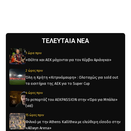
ΤΕΛΕΥΤΑΙΑ ΝΕΑ
1 ώρα πριν
«Θέλτα και ΑΕΚ μάχονται για τον Κέρβιν Αριάνγκα»
2 ώρες πριν
Όλη η Κρήτη «Κιτρινόμαυρη» : Ολοταχώς για sold out
τα εισιτήρια της ΑΕΚ για το Super Cup
4 ώρες πριν
Το ρεπορτάζ του AEKPASSION στην «Ώρα για Μπάλα»
(vid)
15 ώρες πριν
Φιλικό με την Athens Kallithea με ελεύθερη είσοδο στην
«Allwyn Arena»