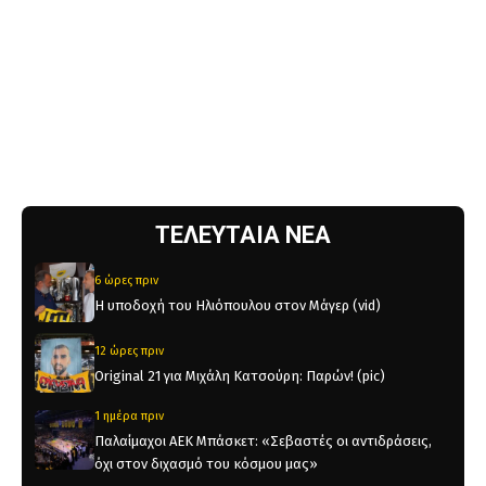
ΤΕΛΕΥΤΑΙΑ ΝΕΑ
6 ώρες πριν
Η υποδοχή του Ηλιόπουλου στον Μάγερ (vid)
12 ώρες πριν
Original 21 για Μιχάλη Κατσούρη: Παρών! (pic)
1 ημέρα πριν
Παλαίμαχοι ΑΕΚ Μπάσκετ: «Σεβαστές οι αντιδράσεις,
όχι στον διχασμό του κόσμου μας»