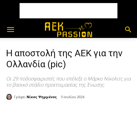
Η αποστολή της ΑΕΚ για την
Ολλανδία (pic)
Οι 29 ποδοσφαιριστές που επέλεξε ο Μάρκο Νίκολιτς για
το βασικό στάδιο προετοιμασίας της Ένωσης.
Γράφει
Νίκος Ψημμένος
5 Ιουλίου 2026