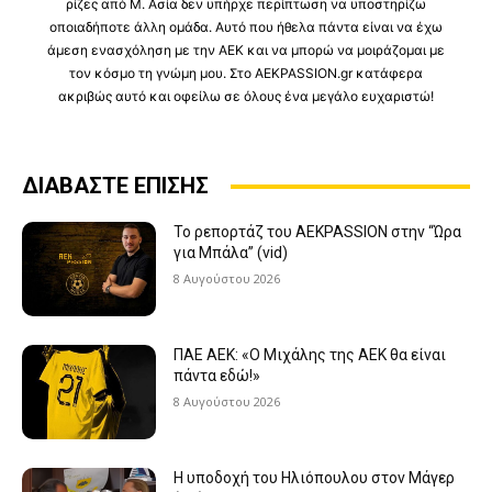
ρίζες από Μ. Ασία δεν υπήρχε περίπτωση να υποστηρίζω
οποιαδήποτε άλλη ομάδα. Αυτό που ήθελα πάντα είναι να έχω
άμεση ενασχόληση με την ΑΕΚ και να μπορώ να μοιράζομαι με
τον κόσμο τη γνώμη μου. Στο AEKPASSION.gr κατάφερα
ακριβώς αυτό και οφείλω σε όλους ένα μεγάλο ευχαριστώ!
ΔΙΑΒΑΣΤΕ ΕΠΙΣΗΣ
Το ρεπορτάζ του AEKPASSION στην “Ώρα
για Μπάλα” (vid)
8 Αυγούστου 2026
ΠΑΕ ΑΕΚ: «Ο Μιχάλης της ΑΕΚ θα είναι
πάντα εδώ!»
8 Αυγούστου 2026
Η υποδοχή του Ηλιόπουλου στον Μάγερ