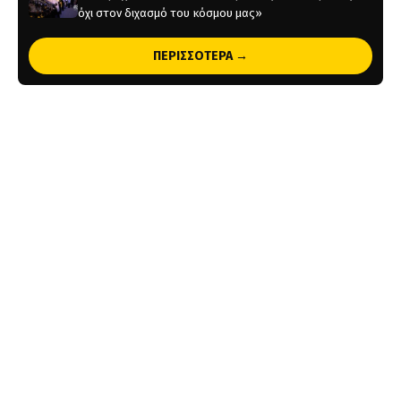
όχι στον διχασμό του κόσμου μας»
1 ημέρα πριν
ΠΕΡΙΣΣΟΤΕΡΑ →
Χάντμπολ Γυναικών: Παίκτρια της ΑΕΚ η Νικολίνα
Ανδρέου
1 ημέρα πριν
Επίσημο: Στην ΑΕΚ ο Λάντερς Νόλεϊ