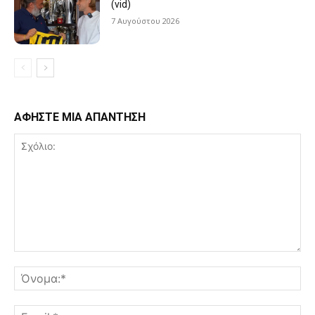
(vid)
7 Αυγούστου 2026
ΑΦΗΣΤΕ ΜΙΑ ΑΠΑΝΤΗΣΗ
Σχόλιο:
Όν
Ema