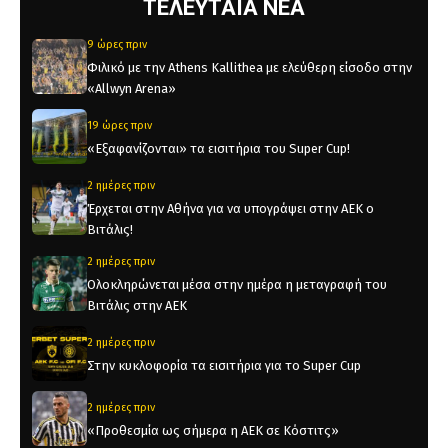
ΤΕΛΕΥΤΑΙΑ ΝΕΑ
9 ώρες πριν
Φιλικό με την Athens Kallithea με ελεύθερη είσοδο στην
«Allwyn Arena»
19 ώρες πριν
«Εξαφανίζονται» τα εισιτήρια του Super Cup!
2 ημέρες πριν
Έρχεται στην Αθήνα για να υπογράψει στην ΑΕΚ ο
Βιτάλις!
2 ημέρες πριν
Ολοκληρώνεται μέσα στην ημέρα η μεταγραφή του
Βιτάλις στην ΑΕΚ
2 ημέρες πριν
Στην κυκλοφορία τα εισιτήρια για το Super Cup
2 ημέρες πριν
«Προθεσμία ως σήμερα η ΑΕΚ σε Κόστιτς»