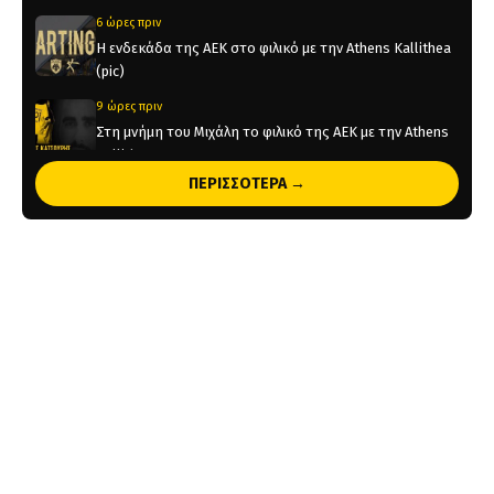
6 ώρες πριν
Η ενδεκάδα της ΑΕΚ στο φιλικό με την Athens Kallithea
(pic)
9 ώρες πριν
Στη μνήμη του Μιχάλη το φιλικό της ΑΕΚ με την Athens
Kallithea
ΠΕΡΙΣΣΟΤΕΡΑ →
9 ώρες πριν
Τέλος από την ΑΕΚ ο Δέδες
1 ημέρα πριν
Το ρεπορτάζ του AEKPASSION στην “Ώρα για Μπάλα”
(vid)