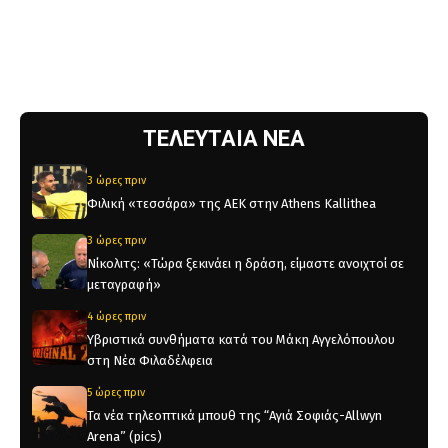
ΤΕΛΕΥΤΑΙΑ ΝΕΑ
3 ώρες πριν
Φιλική «τεσσάρα» της ΑΕΚ στην Athens Kallithea
3 ώρες πριν
Νίκολιτς: «Τώρα ξεκινάει η δράση, είμαστε ανοιχτοί σε
μεταγραφή»
4 ώρες πριν
Υβριστικά συνθήματα κατά του Μάκη Αγγελόπουλου
στη Νέα Φιλαδέλφεια
5 ώρες πριν
Τα νέα τηλεοπτικά μπουθ της “Αγιά Σοφιάς-Allwyn
Arena” (pics)