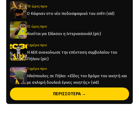
10 ώρες πριν
Ο Κάιρινεν στο νέο ποδοσφαιρικό του σπίτι (vid)
12 ώρες πριν
Κινείται για Ελίασον η Ιντερνασιονάλ (pic)
1 ημέρα πριν
Η ΑΕΚ ανακοίνωσε την επέκταση συμβολαίου του
Πήλιου (pic)
1 ημέρα πριν
Ηλιόπουλος σε Πήλιο: «Είδες τον δρόμο του νικητή και
με σκληρή δουλειά έγινες νικητής» (vid)
ΠΕΡΙΣΣΟΤΕΡΑ →
2 ημέρες πριν
Φιλική «τεσσάρα» της ΑΕΚ στην Athens Kallithea
2 ημέρες πριν
Νίκολιτς: «Τώρα ξεκινάει η δράση, είμαστε ανοιχτοί σε
μεταγραφή»