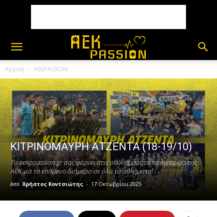
Αρχική
AEKPASSION
ΚΙΤΡΙΝΟΜΑΥΡΗ ΑΤΖΕΝΤΑ (18-19/10)
Το aekpρassion.gr σας φέρνει στις οθόνες σας το πρόγραμμα της
ΑΕΚ για το επόμενο διήμερο σε όλα τα αθλήματα!
Από
Χρήστος Κοντσιώτης
-
17 Οκτωβρίου 2025