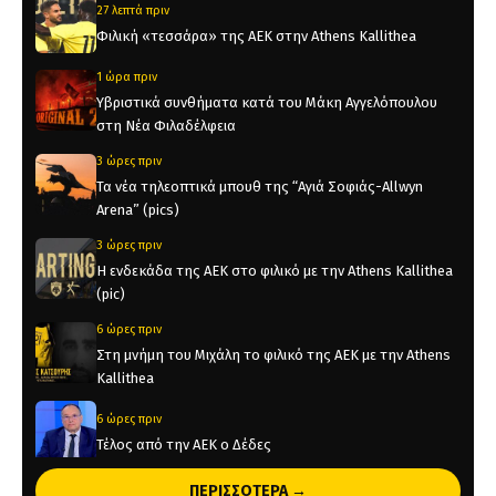
27 λεπτά πριν
Φιλική «τεσσάρα» της ΑΕΚ στην Athens Kallithea
1 ώρα πριν
Υβριστικά συνθήματα κατά του Μάκη Αγγελόπουλου
στη Νέα Φιλαδέλφεια
3 ώρες πριν
Τα νέα τηλεοπτικά μπουθ της “Αγιά Σοφιάς-Allwyn
Arena” (pics)
3 ώρες πριν
Η ενδεκάδα της ΑΕΚ στο φιλικό με την Athens Kallithea
(pic)
6 ώρες πριν
Στη μνήμη του Μιχάλη το φιλικό της ΑΕΚ με την Athens
Kallithea
6 ώρες πριν
Τέλος από την ΑΕΚ ο Δέδες
22 ώρες πριν
ΠΕΡΙΣΣΟΤΕΡΑ →