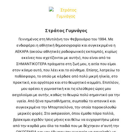
Στράτος Γυμνάγος
Γεννημένος στη Μυτιλήνη τον Φεβρουάριο του 1994. Με
ενδιαφέρει η αθλητική δημοσιογραφία και συγκεκριμένα η
ΑΕΚΑΡΑ (ακούω αθλητικές ραδιοφωνικές εκπομπές, κυρίως
εκείνες που σχετίζονται με αυτήν), που είναι από τα
ΣΗΜΑΝΤΙΚΟΤΕΡΑ πράγματα στη ζωή μου, η αιτία που είμαι
στον κόσμο αυτό, που λέει και το σύνθημα. Επίσης, λατρεύω το
ποδόσφαιρο, το οποίο με κέρδισε από πολύ μικρή ηλικία, στο
πρακτικό, και αργότερα και στο θεωρητικό κομμάτι. Επιπλέον,
μου αρέσει η γυμναστική και τις ελεύθερες ώρες μου
ασχολούμαι με αυτήν, καθώς το θεωρώ πολύ σημαντικό για την
υγεία. Από ξένα πρωταθλήματα, συμπαθώ το ισπανικό και
συγκεκριμένα την Μπαρτσελόνα, την οποία παρακολουθώ
μερικές φορές. Στο aekpassion, όπου έμαθα πάρα πολλά,
βρίσκομαι σχεδόν τρεις μήνες και θέλω να ευχαριστήσω μέσα
από την καρδιά μου όλα τα παιδιά που με δέχτηκαν σ'αυτή την
ΟΙΚΟΓΕΝΕΙΑ και μου έδωσαν την ευκαιρία να ασχοληθώ με