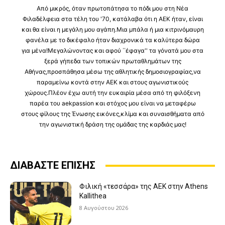
Από μικρός, όταν πρωτοπάτησα το πόδι μου στη Νέα
Φιλαδέλφεια στα τέλη του '70, κατάλαβα ότι η ΑΕΚ ήταν, είναι
και θα είναι η μεγάλη μου αγάπη.Μια μπάλα ή μια κιτρινόμαυρη
φανέλα με το δικέφαλο ήταν διαχρονικά τα καλύτερα δώρα
για μένα!Μεγαλώνοντας και αφού ΄΄έφαγα'' τα γόνατά μου στα
ξερά γήπεδα των τοπικών πρωταθλημάτων της
Αθήνας,προσπάθησα μέσω της αθλητικής δημοσιογραφίας,να
παραμείνω κοντά στην ΑΕΚ και στους αγωνιστικούς
χώρους.Πλέον έχω αυτή την ευκαιρία μέσα από τη φιλόξενη
παρέα του aekpassion και στόχος μου είναι να μεταφέρω
στους φίλους της Ένωσης εικόνες,κλίμα και συναισθήματα από
την αγωνιστική δράση της ομάδας της καρδιάς μας!
ΔΙΑΒΑΣΤΕ ΕΠΙΣΗΣ
Φιλική «τεσσάρα» της ΑΕΚ στην Athens
Kallithea
8 Αυγούστου 2026