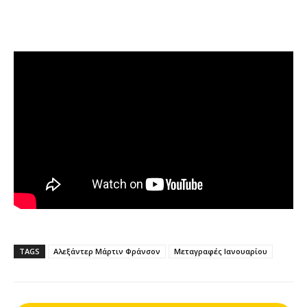
TAGS
Αλεξάντερ Μάρτιν Φράνσον
Μεταγραφές Ιανουαρίου