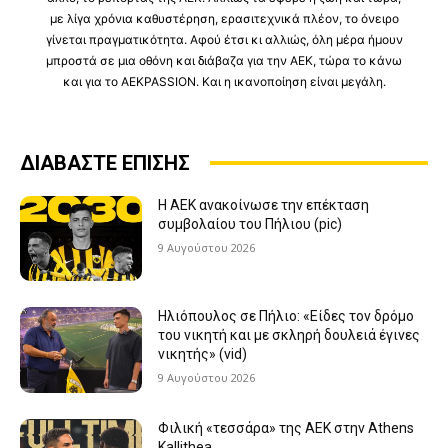
με λίγα χρόνια καθυστέρηση, ερασιτεχνικά πλέον, το όνειρο
γίνεται πραγματικότητα. Αφού έτσι κι αλλιώς, όλη μέρα ήμουν
μπροστά σε μια οθόνη και διάβαζα για την ΑΕΚ, τώρα το κάνω
και για το ΑΕΚPASSION. Και η ικανοποίηση είναι μεγάλη.
ΔΙΑΒΑΣΤΕ ΕΠΙΣΗΣ
Η ΑΕΚ ανακοίνωσε την επέκταση
συμβολαίου του Πήλιου (pic)
9 Αυγούστου 2026
Ηλιόπουλος σε Πήλιο: «Είδες τον δρόμο
του νικητή και με σκληρή δουλειά έγινες
νικητής» (vid)
9 Αυγούστου 2026
Φιλική «τεσσάρα» της ΑΕΚ στην Athens
Kallithea