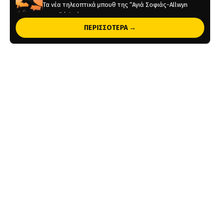
Τα νέα τηλεοπτικά μπουθ της “Αγιά Σοφιάς-Allwyn
Arena” (pics)
ΠΕΡΙΣΣΟΤΕΡΑ →
24 ώρες πριν
Η ενδεκάδα της ΑΕΚ στο φιλικό με την Athens Kallithea
(pic)
1 ημέρα πριν
Στη μνήμη του Μιχάλη το φιλικό της ΑΕΚ με την Athens
Kallithea