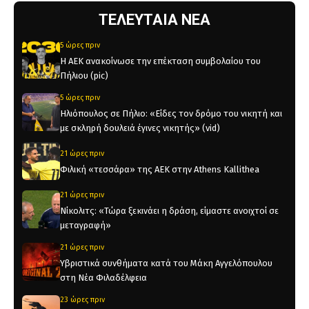
ΤΕΛΕΥΤΑΙΑ ΝΕΑ
5 ώρες πριν
Η ΑΕΚ ανακοίνωσε την επέκταση συμβολαίου του
Πήλιου (pic)
5 ώρες πριν
Ηλιόπουλος σε Πήλιο: «Είδες τον δρόμο του νικητή και
με σκληρή δουλειά έγινες νικητής» (vid)
21 ώρες πριν
Φιλική «τεσσάρα» της ΑΕΚ στην Athens Kallithea
21 ώρες πριν
Νίκολιτς: «Τώρα ξεκινάει η δράση, είμαστε ανοιχτοί σε
μεταγραφή»
21 ώρες πριν
Υβριστικά συνθήματα κατά του Μάκη Αγγελόπουλου
στη Νέα Φιλαδέλφεια
23 ώρες πριν