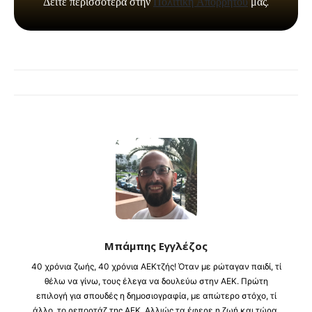
Μπάμπης Εγγλέζος
40 χρόνια ζωής, 40 χρόνια ΑΕΚτζής! Όταν με ρώταγαν παιδί, τί
θέλω να γίνω, τους έλεγα να δουλεύω στην ΑΕΚ. Πρώτη
επιλογή για σπουδές η δημοσιογραφία, με απώτερο στόχο, τί
άλλο, το ρεπορτάζ της ΑΕΚ. Αλλιώς τα έφερε η ζωή και τώρα,