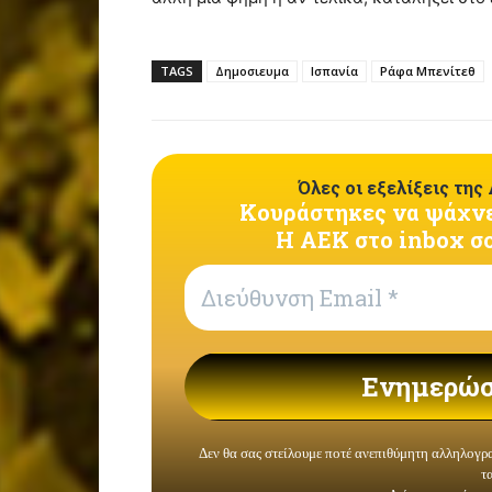
TAGS
Δημοσιευμα
Ισπανία
Ράφα Μπενίτεθ