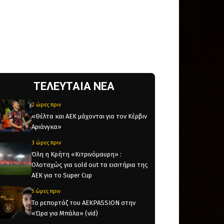
ΤΕΛΕΥΤΑΙΑ ΝΕΑ
2 ώρες πριν
«Θέλτα και ΑΕΚ μάχονται για τον Κέρβιν
Αριάνγκα»
3 ώρες πριν
Όλη η Κρήτη «Κιτρινόμαυρη» :
Ολοταχώς για sold out τα εισιτήρια της
ΑΕΚ για το Super Cup
5 ώρες πριν
Το ρεπορτάζ του AEKPASSION στην
«Ώρα για Μπάλα» (vid)