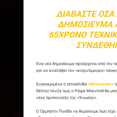
ΔΙΑΒΆΣΤΕ ΌΣΑ
ΔΗΜΟΣΊΕΥΜΑ 
65ΧΡΟΝΟ ΤΕΧΝΙ
ΣΥΝΔΈΘΗΚ
Ένα νέο δημοσίευμα προέρχεται από την Ι
για να αναλάβει τον «κιτρινόμαυρο» πάγκ
Συγκεκριμένα η ιστοσελίδα
«Moiceleste»
η
Θέλτα) τόνιζε πως ο Ράφα Μπενίτεθ θα μπο
νέος προπονητής της «Ένωσης».
Ο Ορμπελίν Πινέδα να θυμίσουμε πως είχε 