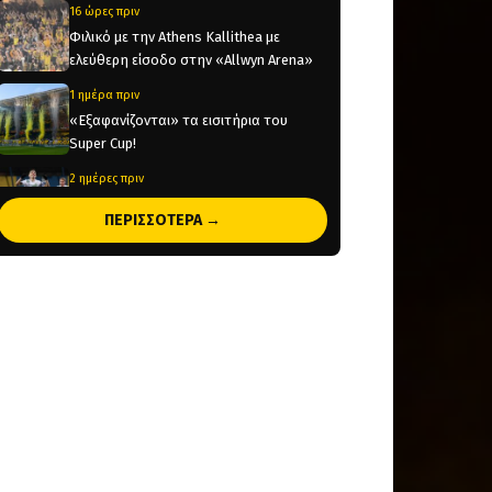
16 ώρες πριν
Φιλικό με την Athens Kallithea με
ελεύθερη είσοδο στην «Allwyn Arena»
1 ημέρα πριν
«Εξαφανίζονται» τα εισιτήρια του
Super Cup!
2 ημέρες πριν
Έρχεται στην Αθήνα για να υπογράψει
ΠΕΡΙΣΣΟΤΕΡΑ →
στην ΑΕΚ ο Βιτάλις!
2 ημέρες πριν
Ολοκληρώνεται μέσα στην ημέρα η
μεταγραφή του Βιτάλις στην ΑΕΚ
2 ημέρες πριν
Στην κυκλοφορία τα εισιτήρια για το
Super Cup