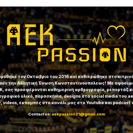
ιδρύθηκε τον Οκτώβριο του 2016 και καθιερώθηκε στο κιτριν
ούν την Αθλητική Ένωση Κωνσταντινουπόλεως! Με αφοσίωσ
ΕΚ, σας προσφέρονται καθημερινή αρθρογραφία, ρεπορτάζ κ
γραφικό υλικό, παρασκήνια, designs στα social media του a
 videos, εκπομπές στο κανάλι μας στο Youtube και podcast 
Contact us:
aekpassion21@gmail.com