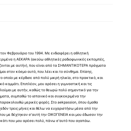
τον Φεβρουάριο του 1994. Με ενδιαφέρει η αθλητική
κριμένα η ΑΕΚΑΡΑ (ακούω αθλητικές ραδιοφωνικές εκπομπές,
ίζονται με αυτήν), που είναι από τα ΣΗΜΑΝΤΙΚΟΤΕΡΑ πράγματα
είμαι στον κόσμο αυτό, που λέει και το σύνθημα. Επίσης,
ο οποίο με κέρδισε από πολύ μικρή ηλικία, στο πρακτικό, και
ό κομμάτι. Επιπλέον, μου αρέσει η γυμναστική και τις
λούμαι με αυτήν, καθώς το θεωρώ πολύ σημαντικό για την
ήματα, συμπαθώ το ισπανικό και συγκεκριμένα την
παρακολουθώ μερικές φορές. Στο aekpassion, όπου έμαθα
χεδόν τρεις μήνες και θέλω να ευχαριστήσω μέσα από την
 που με δέχτηκαν σ'αυτή την ΟΙΚΟΓΕΝΕΙΑ και μου έδωσαν την
 κάτι που μου αρέσει πολύ, πάνω σ'αυτό που αγαπάω.