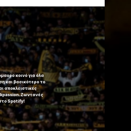
όμαυρο κοινό για όλα
η και βασικότερο το
αι αποκλειστικές
ekpassion. Ζωντανές
στο Spotify!