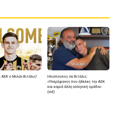
 ΑΕΚ ο Μιλάν Βιτάλις!
Ηλιόπουλος σε Βιτάλις:
«Υπερήφανος που ήθελες την ΑΕΚ
και καμιά άλλη ελληνική ομάδα»
(vid)