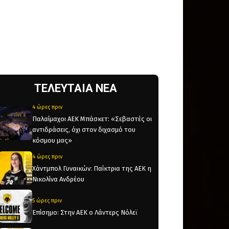
ΤΕΛΕΥΤΑΙΑ ΝΕΑ
4 ώρες πριν
Παλαίμαχοι ΑΕΚ Μπάσκετ: «Σεβαστές οι
αντιδράσεις, όχι στον διχασμό του
κόσμου μας»
4 ώρες πριν
Χάντμπολ Γυναικών: Παίκτρια της ΑΕΚ η
Νικολίνα Ανδρέου
5 ώρες πριν
Επίσημο: Στην ΑΕΚ ο Λάντερς Νόλεϊ