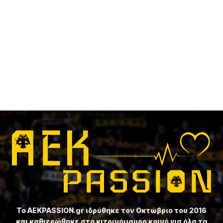
Το ⁦AEKPASSION.gr⁩ ιδρύθηκε τον Οκτώβριο του 2016
και καθιερώθηκε στο κιτρινόμαυρο κοινό για όλα τα