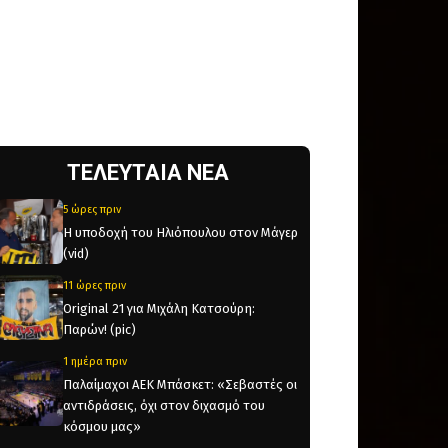
ΤΕΛΕΥΤΑΙΑ ΝΕΑ
5 ώρες πριν
Η υποδοχή του Ηλιόπουλου στον Μάγερ
(vid)
11 ώρες πριν
Original 21 για Μιχάλη Κατσούρη:
Παρών! (pic)
1 ημέρα πριν
Παλαίμαχοι ΑΕΚ Μπάσκετ: «Σεβαστές οι
αντιδράσεις, όχι στον διχασμό του
κόσμου μας»