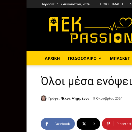
Παρασκευή, 7 Αυγούστου, 2026
ΠΟΙΟΙ ΕΙΜΑΣΤΕ
Δ
AEKPASSION
ΑΡΧΙΚΗ
ΠΟΔΟΣΦΑΙΡΟ
ΜΠΑΣΚΕΤ
Όλοι μέσα ενόψε
Γράφει
Νίκος Ψημμένος
9 Οκτωβρίου 2024
Facebook
X
Pinterest