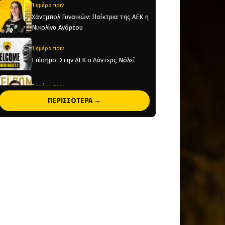
1 ημέρα πριν
Χάντμπολ Γυναικών: Παίκτρια της ΑΕΚ η
Νικολίνα Ανδρέου
1 ημέρα πριν
Επίσημο: Στην ΑΕΚ ο Λάντερς Νόλεϊ
1 ημέρα πριν
Παίκτης της ΑΕΚ ο Μιλάν Βιτάλις! (pic)
ΠΕΡΙΣΣΟΤΕΡΑ →
1 ημέρα πριν
Ηλιόπουλος σε Βιτάλις: «Υπερήφανος
που ήθελες την ΑΕΚ και καμιά άλλη
ελληνική ομάδα» (vid)
1 ημέρα πριν
«Θέλτα και ΑΕΚ μάχονται για τον Κέρβιν
Αριάνγκα»