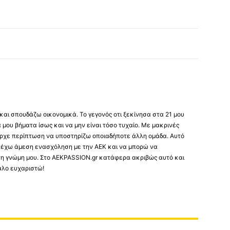
 και σπουδάζω οικονομικά. Το γεγονός οτι ξεκίνησα στα 21 μου
μου βήματα ίσως και να μην είναι τόσο τυχαίο. Με μακρινές
πήρχε περίπτωση να υποστηρίζω οποιαδήποτε άλλη ομάδα. Αυτό
α έχω άμεση ενασχόληση με την ΑΕΚ και να μπορώ να
 τη γνώμη μου. Στο AEKPASSION.gr κατάφερα ακριβώς αυτό και
άλο ευχαριστώ!