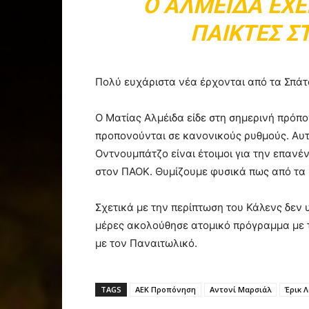
Ο ΑΛΜΈΙΔΑ ΈΧΕ
ΠΑΊΚΤΕΣ Σ
Πολύ ευχάριστα νέα έρχονται από τα Σπάτ
Ο Ματίας Αλμέιδα είδε στη σημερινή πρόπ
προπονούνται σε κανονικούς ρυθμούς. Αυτ
Οντνουμπάτζο είναι έτοιμοι για την επαν
στον ΠΑΟΚ. Θυμίζουμε φυσικά πως από τα Σ
Σχετικά με την περίπτωση του Κάλενς δεν 
μέρες ακολούθησε ατομικό πρόγραμμα με τ
με τον Παναιτωλικό.
TAGS
ΑΕΚ Προπόνηση
Αντονί Μαρσιάλ
Έρικ 