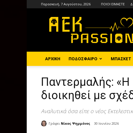
Παρασκευή, 7 Αυγούστου, 2026
ΠΟΙΟΙ ΕΙΜΑΣΤΕ
Δ
AEKPASSION
ΑΡΧΙΚΗ
ΠΟΔΟΣΦΑΙΡΟ
ΜΠΑΣΚΕΤ
Παντερμαλής: «Η 
διοικηθεί με σχέ
Αναλυτικά όσα είπε ο νέος Εκτελεστι
Γράφει
Νίκος Ψημμένος
30 Ιουνίου 2026