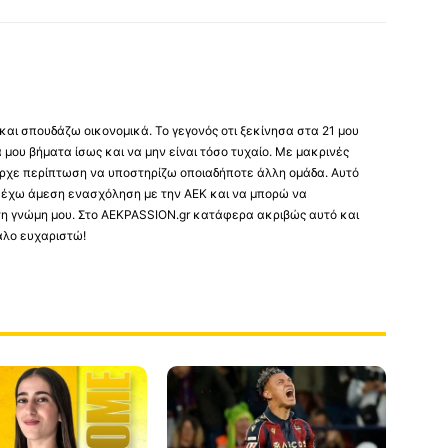
 και σπουδάζω οικονομικά. Το γεγονός οτι ξεκίνησα στα 21 μου
μου βήματα ίσως και να μην είναι τόσο τυχαίο. Με μακρινές
πήρχε περίπτωση να υποστηρίζω οποιαδήποτε άλλη ομάδα. Αυτό
α έχω άμεση ενασχόληση με την ΑΕΚ και να μπορώ να
 τη γνώμη μου. Στο AEKPASSION.gr κατάφερα ακριβώς αυτό και
άλο ευχαριστώ!