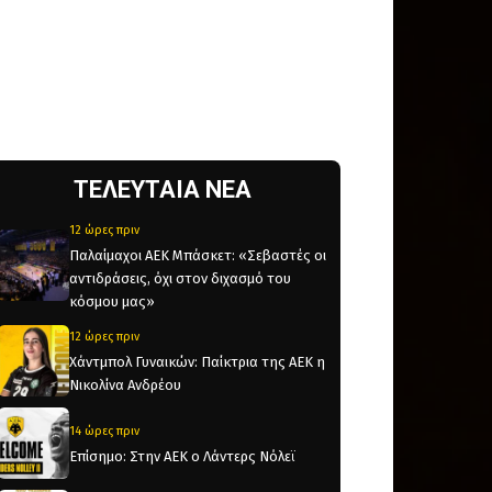
ΤΕΛΕΥΤΑΙΑ ΝΕΑ
12 ώρες πριν
Παλαίμαχοι ΑΕΚ Μπάσκετ: «Σεβαστές οι
αντιδράσεις, όχι στον διχασμό του
κόσμου μας»
12 ώρες πριν
Χάντμπολ Γυναικών: Παίκτρια της ΑΕΚ η
Νικολίνα Ανδρέου
14 ώρες πριν
Επίσημο: Στην ΑΕΚ ο Λάντερς Νόλεϊ