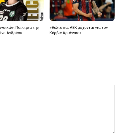
υναικών: Παίκτρια της
«Θέλτα και ΑΕΚ μάχονται για τον
λίνα Ανδρέου
Κέρβιν Αριάνγκα»