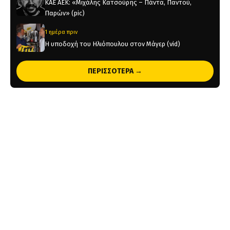
KAE AEK: «Μιχάλης Κατσούρης – Πάντα, Παντού,
Παρών» (pic)
1 ημέρα πριν
Η υποδοχή του Ηλιόπουλου στον Μάγερ (vid)
1 ημέρα πριν
ΠΕΡΙΣΣΟΤΕΡΑ →
Original 21 για Μιχάλη Κατσούρη: Παρών! (pic)
2 ημέρες πριν
Παλαίμαχοι ΑΕΚ Μπάσκετ: «Σεβαστές οι αντιδράσεις,
όχι στον διχασμό του κόσμου μας»