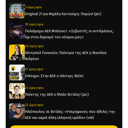
3 ώρες πριν
Original 21 για Μιχάλη Κατσούρη: Παρών! (pic)
19 ώρες πριν
Παλαίμαχοι ΑΕΚ Μπάσκετ: «Σεβαστές οι αντιδράσεις,
όχι στον διχασμό του κόσμου μας»
20 ώρες πριν
Χάντμπολ Γυναικών: Παίκτρια της ΑΕΚ η Νικολίνα
Ανδρέου
21 ώρες πριν
Επίσημο: Στην ΑΕΚ ο Λάντερς Νόλεϊ
22 ώρες πριν
Παίκτης της ΑΕΚ ο Μιλάν Βιτάλις! (pic)
22 ώρες πριν
Ηλιόπουλος σε Βιτάλις: «Υπερήφανος που ήθελες την
ΑΕΚ και καμιά άλλη ελληνική ομάδα» (vid)