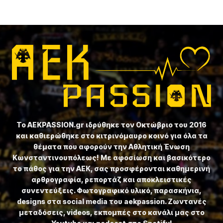
Το ⁦AEKPASSION.gr⁩ ιδρύθηκε τον Οκτώβριο του 2016
και καθιερώθηκε στο κιτρινόμαυρο κοινό για όλα τα
θέματα που αφορούν την Αθλητική Ένωση
Κωνσταντινουπόλεως! Με αφοσίωση και βασικότερο
το πάθος για την ΑΕΚ, σας προσφέρονται καθημερινή
αρθρογραφία, ρεπορτάζ και αποκλειστικές
συνεντεύξεις. Φωτογραφικό υλικό, παρασκήνια,
designs στα social media του aekpassion. Ζωντανές
μεταδόσεις, videos, εκπομπές στο κανάλι μας στο