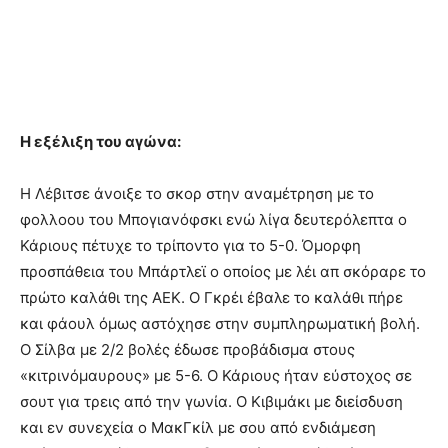
Η εξέλιξη του αγώνα:
Η Λέβιτσε άνοιξε το σκορ στην αναμέτρηση με το
φολλοου του Μπογιανόφσκι ενώ λίγα δευτερόλεπτα ο
Κάριους πέτυχε το τρίποντο για το 5-0. Όμορφη
προσπάθεια του Μπάρτλεϊ ο οποίος με λέι απ σκόραρε το
πρώτο καλάθι της ΑΕΚ. Ο Γκρέι έβαλε το καλάθι πήρε
και φάουλ όμως αστόχησε στην συμπληρωματική βολή.
Ο Σίλβα με 2/2 βολές έδωσε προβάδισμα στους
«κιτρινόμαυρους» με 5-6. Ο Κάριους ήταν εύστοχος σε
σουτ για τρεις από την γωνία. Ο Κιβιμάκι με διείσδυση
και εν συνεχεία ο ΜακΓκίλ με σου από ενδιάμεση