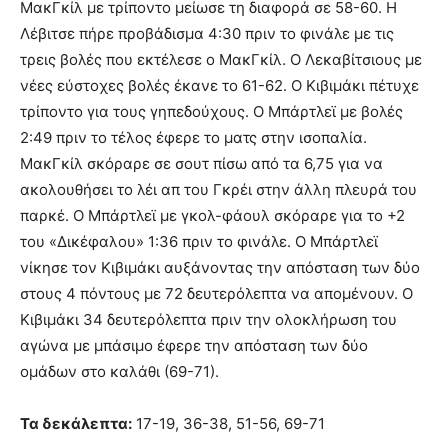
ΜακΓκίλ με τρίποντο μείωσε τη διαφορά σε 58-60. Η
Λέβιτσε πήρε προβάδισμα 4:30 πριν το φινάλε με τις
τρεις βολές που εκτέλεσε ο ΜακΓκίλ. Ο Λεκαβίτσιους με
νέες εύστοχες βολές έκανε το 61-62. Ο Κιβιμάκι πέτυχε
τρίποντο για τους γηπεδούχους. Ο Μπάρτλεϊ με βολές
2:49 πριν το τέλος έφερε το ματς στην ισοπαλία.
ΜακΓκίλ σκόραρε σε σουτ πίσω από τα 6,75 για να
ακολουθήσει το λέι απ του Γκρέι στην άλλη πλευρά του
παρκέ. Ο Μπάρτλεϊ με γκολ-φάουλ σκόραρε για το +2
του «Δικέφαλου» 1:36 πριν το φινάλε. Ο Μπάρτλεϊ
νίκησε τον Κιβιμάκι αυξάνοντας την απόσταση των δύο
στους 4 πόντους με 72 δευτερόλεπτα να απομένουν. Ο
Κιβιμάκι 34 δευτερόλεπτα πριν την ολοκλήρωση του
αγώνα με μπάσιμο έφερε την απόσταση των δύο
ομάδων στο καλάθι (69-71).
Τα δεκάλεπτα:
17-19, 36-38, 51-56, 69-71