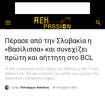
Πέρασε από την Σλοβακία η
«Βασίλισσα» και συνεχίζει
πρώτη και αήττητη στο BCL
Η ΑΕΚ επικράτησε εκτός έδρας της Λέβιτσε με 69-71 στο
πλαίσιο της 3ης αγωνιστικής της φάσης των ομίλων του
Basketball Champions League.
Γράφει
Πολύαρχος Καπάλας
28 Οκτωβρίου 2025