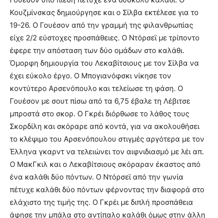
Κουζμίνσκας δημιούργησε και ο Σίλβα εκτέλεσε για το
19-26. Ο Γουέσον από την γραμμή της φιλανθρωπίας
είχε 2/2 εύστοχες προσπάθειες. Ο Ντόρσεϊ με τρίποντο
έφερε την απόσταση των δύο ομάδων στο καλάθι.
Όμορφη δημιουργία του Λεκαβίτσιους με τον Σίλβα να
έχει εύκολο έργο. Ο Μπογιανόφσκι νίκησε τον
κοντύτερο Αρσενόπουλο και τελείωσε τη φάση. Ο
Γουέσον με σουτ πίσω από τα 6,75 έβαλε τη Λέβιτσε
μπροστά στο σκορ. Ο Γκρέι διόρθωσε το λάθος τους
Σκορδίλη και σκόραρε από κοντά, για να ακολουθήσει
το κλέψιμο του Αρσενόπουλου στιγμές αργότερα με τον
Έλληνα γκαρντ να τελειώνει τον αιφνιδιασμό με λέι απ.
Ο ΜακΓκιλ και ο Λεκαβίτσιους σκόραραν έκαστος από
ένα καλάθι δύο πόντων. Ο Ντόρσεϊ από την γωνία
πέτυχε καλάθι δύο πόντων φέρνοντας την διαφορά στο
ελάχιστο της τιμής της. Ο Γκρέι με διπλή προσπάθεια
άφησε την μπάλα στο αντίπαλο καλάθι όμως στην άλλη