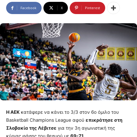
Facebook
X
Pinterest
Η ΑΕΚ
κατάφερε να κάνει το 3/3 στον 6ο όμιλο του
Basketball Champions League αφού
επικράτησε στη
Σλοβακία της Λέβιτσε
για την 3η αγωνιστική της
κύριας φάσης του θεσμού με
69-71.