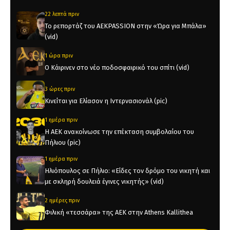
22 λεπτά πριν
Το ρεπορτάζ του AEKPASSION στην «Ώρα για Μπάλα»
(vid)
1 ώρα πριν
Ο Κάιρινεν στο νέο ποδοσφαιρικό του σπίτι (vid)
3 ώρες πριν
Κινείται για Ελίασον η Ιντερνασιονάλ (pic)
1 ημέρα πριν
Η ΑΕΚ ανακοίνωσε την επέκταση συμβολαίου του
Πήλιου (pic)
1 ημέρα πριν
Ηλιόπουλος σε Πήλιο: «Είδες τον δρόμο του νικητή και
με σκληρή δουλειά έγινες νικητής» (vid)
2 ημέρες πριν
Φιλική «τεσσάρα» της ΑΕΚ στην Athens Kallithea