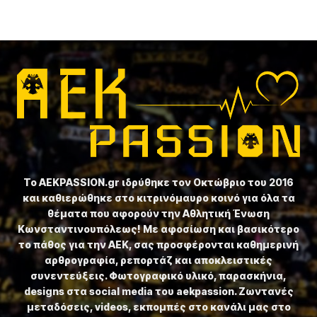
Το ⁦AEKPASSION.gr⁩ ιδρύθηκε τον Οκτώβριο του 2016
και καθιερώθηκε στο κιτρινόμαυρο κοινό για όλα τα
θέματα που αφορούν την Αθλητική Ένωση
Κωνσταντινουπόλεως! Με αφοσίωση και βασικότερο
το πάθος για την ΑΕΚ, σας προσφέρονται καθημερινή
αρθρογραφία, ρεπορτάζ και αποκλειστικές
συνεντεύξεις. Φωτογραφικό υλικό, παρασκήνια,
designs στα social media του aekpassion. Ζωντανές
μεταδόσεις, videos, εκπομπές στο κανάλι μας στο