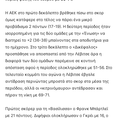
Η ΑΕΚ στο πρώτο δεκάλεπτο βρέθηκε πίσω στο σκορ
όμως κατάφερε στο τέλος να πάρει ένα μικρό
προβάδισμα 2 πόντων (17-19). Η δεύτερη περίοδος ήταν
ισορροπημένη για τις δύο ομάδες με την «Ένωση» να
διατηρεί το +2 (36-38) μπαίνοντας στα αποδυτήρια για
το ημίχρονο. Στο τρίτο δεκάλεπτο ο «Δικέφαλος»
προσπάθησε να αποσπαστεί από την Λέβιτσε άρα η
διαφορά των δύο ομάδων παρέμεινε σε κοντινή
απόσταση αφού η περίοδος ολοκληρώθηκε με 51-56. Στο
τελευταίο κομμάτι του αγώνα η Λέβιτσε έβγαλε
αντίδραση περνώντας μπροστά στο σκορ στα μέσα της
περιόδου, αλλά οι «κιτρινόμαυροι» αντέδρασαν και
πήραν τη νίκη με 69-71.
Πρώτος σκόρερ για τη «Βασίλισσα» ο Φρανκ Μπάρτλεϊ
με 21 πόντους. Διψήφιοι ολοκλήρωσαν ο Γκρέι με 16, ο