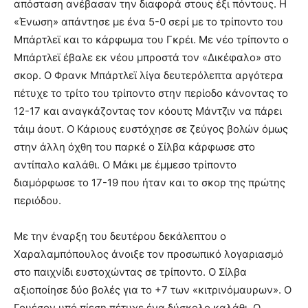
απόσταση ανέβασαν την διαφορά στους έξι πόντους. Η
«Ένωση» απάντησε με ένα 5-0 σερί με το τρίποντο του
Μπάρτλεϊ και το κάρφωμα του Γκρέι. Με νέο τρίποντο ο
Μπάρτλεϊ έβαλε εκ νέου μπροστά τον «Δικέφαλο» στο
σκορ. Ο Φρανκ Μπάρτλεϊ λίγα δευτερόλεπτα αργότερα
πέτυχε το τρίτο του τρίποντο στην περίοδο κάνοντας το
12-17 και αναγκάζοντας τον κόουτς Μάντζιν να πάρει
τάιμ άουτ. Ο Κάριους ευστόχησε σε ζεύγος βολών όμως
στην άλλη όχθη του παρκέ ο Σίλβα κάρφωσε στο
αντίπαλο καλάθι. Ο Μάκι με έμμεσο τρίποντο
διαμόρφωσε το 17-19 που ήταν και το σκορ της πρώτης
περιόδου.
Με την έναρξη του δευτέρου δεκάλεπτου ο
Χαραλαμπόπουλος άνοιξε τον προσωπικό λογαριασμό
στο παιχνίδι ευστοχώντας σε τρίποντο. Ο Σίλβα
αξιοποίησε δύο βολές για το +7 των «κιτρινόμαυρων». Ο
Γουέσον υπό πίεση πέτυχε ένα δύσκολο καλάθι. Ο