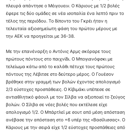
πλευρά απάντησε ο Μέιγουειν. Ο Κάριους με 1/2 βολές
έφερε τις δύο ομάδες σε νέα ισοπαλία ένα λεπτό πριν το
τέλος της περιόδου. Το δίποντο του Γκρέι ήταν η
τελευταία αξιοσημείωτη φάση του πρώτου μέρους με
την ΑΕΚ να προηγείται με 36-38.
Με την επανέναρξη ο Αντόνις Αρμς σκόραρε τους
πρώτους πόντους στο παιχνίδι. Ο Μπογιανόφσκι με
τελείωμα κάτω από το καλάθι πέτυχε τους πρώτους
πόντους της Λέβιτσε στο δεύτερο μέρος. Ο Γουέσον
βρέθηκε στην γραμμή των βολών έχοντας απολογισμό
2/3 εύστοχες προσπάθειες. Ο Κίβιμάκι υπέπεσε σε
αντιαθλητικό φάουλ με τον Σίλβα να αξιοποιεί το ζεύγος
βολών. Ο Σίλβα σε νέες βολές που εκτέλεσε είχε
απολογισμό 1/2. Ο Μπάρτλεϊ με σουτ από μέση απόσταση
ανέβασε την απόσταση στο +6 υπέρ της «Βασίλισσας». Ο
Κάριους με την σειρά είχε 1/2 εύστοχες προσπάθειες από