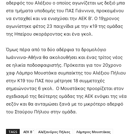
αδερφός του Αλέξιου ο οποίος αγωνίζεται ως δεξιό μπα
στα τμήματα υποδομής του ΠΑΣ Γιάννινα, προκειμένου
να ενταχθεί και να ενισχύσει την ΑΕΚ Β’. Ο 19χρονος
αγωνίστηκε φέτος 23 παιχνίδια με την κ19 της ομάδας
της Ηπείρου σκοράροντας και ένα γκολ.
Όμως πέρα από τα δύο αδέρφια το δρομολόγιο
Ιωάννινα-Αθήνα θα ακολουθήσει και ένας τρίτος νέος
σε ηλικία ποδοσφαιριστής. Πρόκειται για τον 20χρονο
χαφ Λάμπρο Μουστάκα συμπαίκτης του Αλέξιου Πήλιου
στην Κ19 του ΠΑΣ που μέτρησε 18 συμμετοχές
σημειώνοντας 6 γκολ. Ο Μουστάκας προορίζεται στον
σχεδιασμό της δεύτερης ομάδας της ΑΕΚ ενόψει της νέα
σεζόν και θα ανταμώσει ξανά με το μικρότερο αδερφό
του Σταύρου Πήλιου στην ομάδα.
TAGS
ΑΕΚ Β΄
Αλέξανδρος Πήλιος
Λάμπρος Μουστάκας