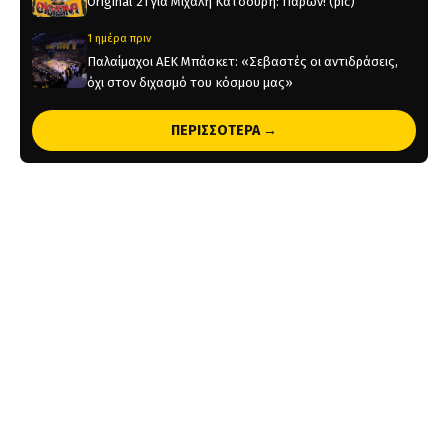
Original 21 για Μιχάλη Κατσούρη: Παρών! (pic)
1 ημέρα πριν
Παλαίμαχοι ΑΕΚ Μπάσκετ: «Σεβαστές οι αντιδράσεις,
όχι στον διχασμό του κόσμου μας»
1 ημέρα πριν
ΠΕΡΙΣΣΟΤΕΡΑ →
Χάντμπολ Γυναικών: Παίκτρια της ΑΕΚ η Νικολίνα
Ανδρέου
1 ημέρα πριν
Επίσημο: Στην ΑΕΚ ο Λάντερς Νόλεϊ