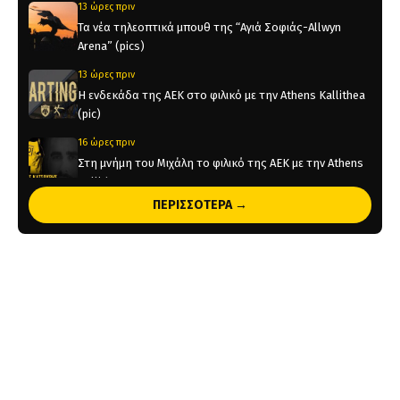
13 ώρες πριν
Τα νέα τηλεοπτικά μπουθ της “Αγιά Σοφιάς-Allwyn
Arena” (pics)
13 ώρες πριν
Η ενδεκάδα της ΑΕΚ στο φιλικό με την Athens Kallithea
(pic)
16 ώρες πριν
Στη μνήμη του Μιχάλη το φιλικό της ΑΕΚ με την Athens
Kallithea
ΠΕΡΙΣΣΟΤΕΡΑ →
16 ώρες πριν
Τέλος από την ΑΕΚ ο Δέδες
1 ημέρα πριν
Το ρεπορτάζ του AEKPASSION στην “Ώρα για Μπάλα”
(vid)