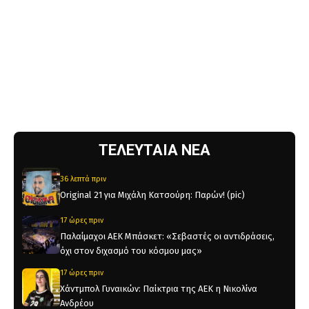
ΤΕΛΕΥΤΑΙΑ ΝΕΑ
36 λεπτά πριν
Original 21 για Μιχάλη Κατσούρη: Παρών! (pic)
17 ώρες πριν
Παλαίμαχοι ΑΕΚ Μπάσκετ: «Σεβαστές οι αντιδράσεις,
όχι στον διχασμό του κόσμου μας»
17 ώρες πριν
Χάντμπολ Γυναικών: Παίκτρια της ΑΕΚ η Νικολίνα
Ανδρέου