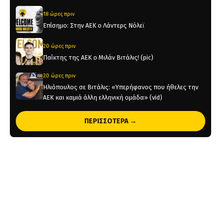
18 ώρες πριν
Επίσημο: Στην ΑΕΚ ο Λάντερς Νόλεϊ
20 ώρες πριν
Παίκτης της ΑΕΚ ο Μιλάν Βιτάλις! (pic)
20 ώρες πριν
Ηλιόπουλος σε Βιτάλις: «Υπερήφανος που ήθελες την
ΑΕΚ και καμιά άλλη ελληνική ομάδα» (vid)
1 ημέρα πριν
ΠΕΡΙΣΣΟΤΕΡΑ →
«Θέλτα και ΑΕΚ μάχονται για τον Κέρβιν Αριάνγκα»
1 ημέρα πριν
Όλη η Κρήτη «Κιτρινόμαυρη» : Ολοταχώς για sold out
τα εισιτήρια της ΑΕΚ για το Super Cup