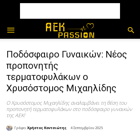
Ποδόσφαιρο Γυναικών: Νέος
προπονητής
τερματοφυλάκων ο
Χρυσόστομος Μιχαηλίδης
Ο Χρυσόστομος Μιχαηλίδης αναλαμβάνει τη θέση του
προπονητή τερματοφυλάκων στο ποδόσφαιρο γυναικών
της ΑΕΚ!
Γράφει
Χρήστος Κοντσιώτης
4 Σεπτεμβρίου 2025