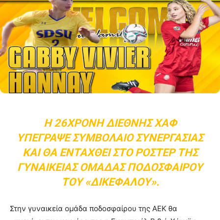
Η 26ΧΡΟΝΗ ΔΙΕΘΝΉΣ ΧΑΦ
ΥΠΈΓΡΑΨΕ ΣΥΜΒΌΛΑΙΟ ΣΥΝΕΡΓΑΣΊΑΣ
ΚΑΙ ΘΑ ΕΝΤΑΧΘΕΊ ΣΤΟ ΡΌΣΤΕΡ ΤΗΣ
ΓΥΝΑΙΚΕΊΑΣ ΟΜΆΔΑΣ ΠΟΔΟΣΦΑΊΡΟΥ
ΤΟΥ «ΔΙΚΈΦΑΛΟΥ».
Στην γυναικεία ομάδα ποδοσφαίρου της ΑΕΚ θα