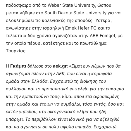
ποδόσφαιρο από το Weber State University, ώσπου
μετακινήθηκε στο South Dakota State University για να
ολοκληρώσει τις κολεγιακές της σπουδές. Ύστερα,
αγωνίστηκε στην ισραηλινή Emek Hefer FC και τα
τελευταία δύο χρόνια αγωνιζόταν στην ABB Fomget, με
την οποία πέρυσι κατέκτησε και το πρωτάθλημα
Τουρκίας!
Η
Γκάμπι
δήλωσε στο
aek.gr
: «
Είμαι ευγνώμων που θα
αγωνίζομαι πλέον στην ΑΕΚ, που είναι η κορυφαία
ομάδα στην Ελλάδα. Ευχαριστώ τη διοίκηση του
συλλόγου και το προπονητικό επιτελείο για την ευκαιρία
και την εμπιστοσύνη τους. Είμαι απόλυτα αφοσιωμένη
στην ομάδα και έτοιμη να συμβάλω, τόσο εντός, όσο και
εκτός γηπέδου, στο οικογενειακό κλίμα που ήδη
υπάρχει. Το περιβάλλον είναι ιδανικό για να εξελιχθώ
και να αγωνιστώ σε πολύ υψηλό επίπεδο. Ευχαριστώ